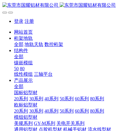
登录
注册
网站首页
桁架地轨
全部
地轨天轨
数控桁架
结构件
全部
镶嵌模组
50
80
线性模组
三轴平台
产品展示
全部
国标铝型材
20系列
30系列
40系列
50系列
60系列
80系列
欧标铝型材
20系列
30系列
40系列
50系列
60系列
80系列
模组铝型材
美规系列
GY-M系列
关电开关系列
通用铝型材
点胶机型材
机械手铝材
流水线型材