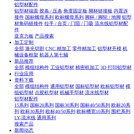
铝型材配件
铝型材端盖
胶条 / 压条
角度固定板
脚杯链接板
内置连
接件
国标螺母系列
欧标螺母系列
脚杯 / 脚轮 / 地脚
铝型
材角码链接件
拉手 / 合页 / 门阻 / 门吸
流水线铝型材配
件
亚克力板
产品搜索
加工定制
全部
激光切割
CNC 精加工
零件精加工
铝型材开模
机
械设备框架
机器人第七轴
新品推荐
全部
模组结构件
工业铝型材
精密机加工
3D 打印铝型材
行业应用
资料下载
全部
模组结构件
通用铝型材
国标铝型材
欧标铝型材
模
组铝型材
点胶机型材
机械手型材
流水线型材
铝型材配件
15系列
国标20系列
国标30系列
国标40/50系列
欧标20系
列
欧标30系列
欧标40/50系列
欧标槽宽10系列
围栏系列
LY-流水线
通用系列
搜索产品
新闻动态