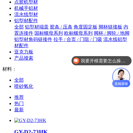
点胶机型材
机械手铝材
流水线型材
铝型材配件
全部
铝型材端盖
胶条 / 压条
角度固定板
脚杯链接板
内
置连接件
国标螺母系列
欧标螺母系列
脚杯 / 脚轮 / 地脚
铝型材角码链接件
拉手 / 合页 / 门阻 / 门吸
流水线铝型
材配件
亚克力板
产品搜索
我要开模需要怎么操作？
材料：
全部
喷砂氧化
推荐
热门
最新
GY-D2-73HK