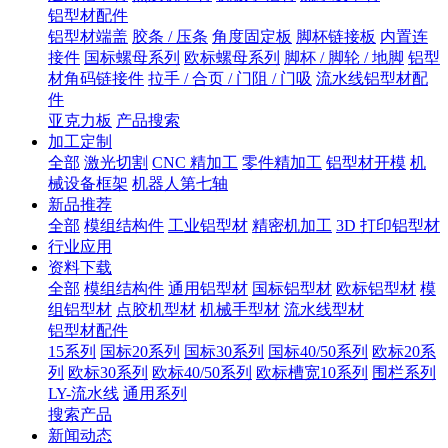
铝型材配件
铝型材端盖
胶条 / 压条
角度固定板
脚杯链接板
内置连
接件
国标螺母系列
欧标螺母系列
脚杯 / 脚轮 / 地脚
铝型
材角码链接件
拉手 / 合页 / 门阻 / 门吸
流水线铝型材配
件
亚克力板
产品搜索
加工定制
全部
激光切割
CNC 精加工
零件精加工
铝型材开模
机
械设备框架
机器人第七轴
新品推荐
全部
模组结构件
工业铝型材
精密机加工
3D 打印铝型材
行业应用
资料下载
全部
模组结构件
通用铝型材
国标铝型材
欧标铝型材
模
组铝型材
点胶机型材
机械手型材
流水线型材
铝型材配件
15系列
国标20系列
国标30系列
国标40/50系列
欧标20系
列
欧标30系列
欧标40/50系列
欧标槽宽10系列
围栏系列
LY-流水线
通用系列
搜索产品
新闻动态