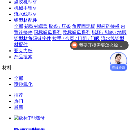
点胶机型材
机械手铝材
流水线型材
铝型材配件
全部
铝型材端盖
胶条 / 压条
角度固定板
脚杯链接板
内
置连接件
国标螺母系列
欧标螺母系列
脚杯 / 脚轮 / 地脚
铝型材角码链接件
拉手 / 合页 / 门阻 / 门吸
流水线铝型
材配件
我要开模需要怎么操作？
亚克力板
产品搜索
材料：
全部
喷砂氧化
推荐
热门
最新