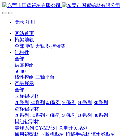
登录
注册
网站首页
桁架地轨
全部
地轨天轨
数控桁架
结构件
全部
镶嵌模组
50
80
线性模组
三轴平台
产品展示
全部
国标铝型材
20系列
30系列
40系列
50系列
60系列
80系列
欧标铝型材
20系列
30系列
40系列
50系列
60系列
80系列
模组铝型材
美规系列
GY-M系列
关电开关系列
通用铝型材
点胶机型材
机械手铝材
流水线型材