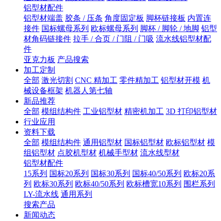
铝型材配件
铝型材端盖
胶条 / 压条
角度固定板
脚杯链接板
内置连
接件
国标螺母系列
欧标螺母系列
脚杯 / 脚轮 / 地脚
铝型
材角码链接件
拉手 / 合页 / 门阻 / 门吸
流水线铝型材配
件
亚克力板
产品搜索
加工定制
全部
激光切割
CNC 精加工
零件精加工
铝型材开模
机
械设备框架
机器人第七轴
新品推荐
全部
模组结构件
工业铝型材
精密机加工
3D 打印铝型材
行业应用
资料下载
全部
模组结构件
通用铝型材
国标铝型材
欧标铝型材
模
组铝型材
点胶机型材
机械手型材
流水线型材
铝型材配件
15系列
国标20系列
国标30系列
国标40/50系列
欧标20系
列
欧标30系列
欧标40/50系列
欧标槽宽10系列
围栏系列
LY-流水线
通用系列
搜索产品
新闻动态