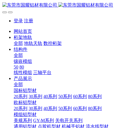
登录
注册
网站首页
桁架地轨
全部
地轨天轨
数控桁架
结构件
全部
镶嵌模组
50
80
线性模组
三轴平台
产品展示
全部
国标铝型材
20系列
30系列
40系列
50系列
60系列
80系列
欧标铝型材
20系列
30系列
40系列
50系列
60系列
80系列
模组铝型材
美规系列
GY-M系列
关电开关系列
通用铝型材
点胶机型材
机械手铝材
流水线型材