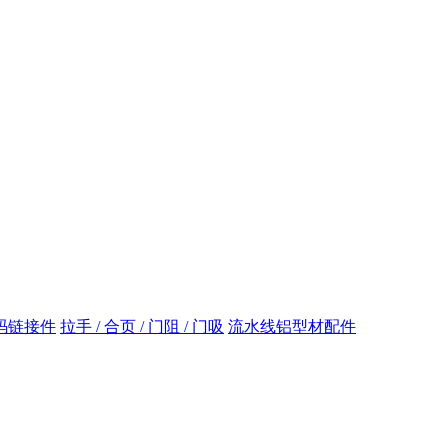
码链接件
拉手 / 合页 / 门阻 / 门吸
流水线铝型材配件