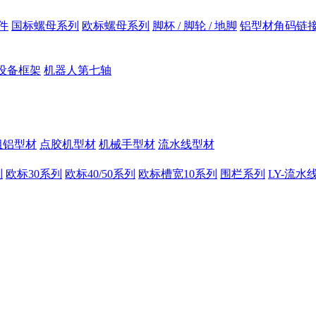
件
国标螺母系列
欧标螺母系列
脚杯 / 脚轮 / 地脚
铝型材角码链
设备框架
机器人第七轴
组铝型材
点胶机型材
机械手型材
流水线型材
列
欧标30系列
欧标40/50系列
欧标槽宽10系列
围栏系列
LY-流水