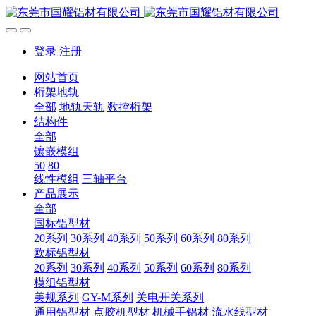
登录
注册
网站首页
桁架地轨
全部
地轨天轨
数控桁架
结构件
全部
镶嵌模组
50
80
线性模组
三轴平台
产品展示
全部
国标铝型材
20系列
30系列
40系列
50系列
60系列
80系列
欧标铝型材
20系列
30系列
40系列
50系列
60系列
80系列
模组铝型材
美规系列
GY-M系列
关电开关系列
通用铝型材
点胶机型材
机械手铝材
流水线型材