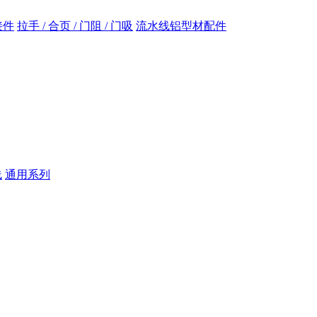
接件
拉手 / 合页 / 门阻 / 门吸
流水线铝型材配件
线
通用系列