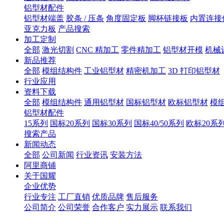
铝型材配件
铝型材端盖
胶条 / 压条
角度固定板
脚杯链接板
内置连接
亚克力板
产品搜索
加工定制
全部
激光切割
CNC 精加工
零件精加工
铝型材开模
机械
新品推荐
全部
模组结构件
工业铝型材
精密机加工
3D 打印铝型材
行业应用
资料下载
全部
模组结构件
通用铝型材
国标铝型材
欧标铝型材
模
铝型材配件
15系列
国标20系列
国标30系列
国标40/50系列
欧标20系
搜索产品
新闻动态
全部
公司新闻
行业资讯
安装方法
阿里商铺
关于国耀
企业优势
行业专注
工厂直销
优质品牌
售后服务
公司简介
公司荣誉
合作客户
实力展示
联系我们