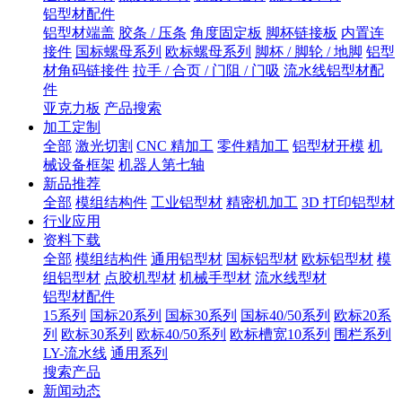
铝型材配件
铝型材端盖
胶条 / 压条
角度固定板
脚杯链接板
内置连
接件
国标螺母系列
欧标螺母系列
脚杯 / 脚轮 / 地脚
铝型
材角码链接件
拉手 / 合页 / 门阻 / 门吸
流水线铝型材配
件
亚克力板
产品搜索
加工定制
全部
激光切割
CNC 精加工
零件精加工
铝型材开模
机
械设备框架
机器人第七轴
新品推荐
全部
模组结构件
工业铝型材
精密机加工
3D 打印铝型材
行业应用
资料下载
全部
模组结构件
通用铝型材
国标铝型材
欧标铝型材
模
组铝型材
点胶机型材
机械手型材
流水线型材
铝型材配件
15系列
国标20系列
国标30系列
国标40/50系列
欧标20系
列
欧标30系列
欧标40/50系列
欧标槽宽10系列
围栏系列
LY-流水线
通用系列
搜索产品
新闻动态