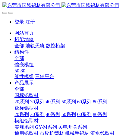
登录
注册
网站首页
桁架地轨
全部
地轨天轨
数控桁架
结构件
全部
镶嵌模组
50
80
线性模组
三轴平台
产品展示
全部
国标铝型材
20系列
30系列
40系列
50系列
60系列
80系列
欧标铝型材
20系列
30系列
40系列
50系列
60系列
80系列
模组铝型材
美规系列
GY-M系列
关电开关系列
通用铝型材
点胶机型材
机械手铝材
流水线型材