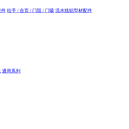
接件
拉手 / 合页 / 门阻 / 门吸
流水线铝型材配件
线
通用系列