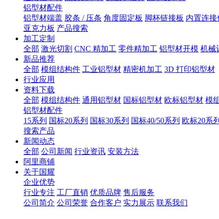
铝型材配件
铝型材端盖
胶条 / 压条
角度固定板
脚杯链接板
内置连接
亚克力板
产品搜索
加工定制
全部
激光切割
CNC 精加工
零件精加工
铝型材开模
机械
新品推荐
全部
模组结构件
工业铝型材
精密机加工
3D 打印铝型材
行业应用
资料下载
全部
模组结构件
通用铝型材
国标铝型材
欧标铝型材
模
铝型材配件
15系列
国标20系列
国标30系列
国标40/50系列
欧标20系
搜索产品
新闻动态
全部
公司新闻
行业资讯
安装方法
阿里商铺
关于国耀
企业优势
行业专注
工厂直销
优质品牌
售后服务
公司简介
公司荣誉
合作客户
实力展示
联系我们