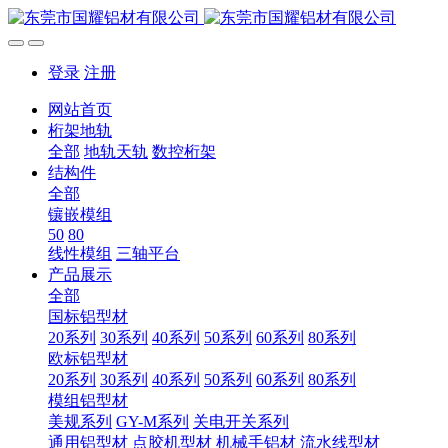
登录
注册
网站首页
桁架地轨
全部
地轨天轨
数控桁架
结构件
全部
镶嵌模组
50
80
线性模组
三轴平台
产品展示
全部
国标铝型材
20系列
30系列
40系列
50系列
60系列
80系列
欧标铝型材
20系列
30系列
40系列
50系列
60系列
80系列
模组铝型材
美规系列
GY-M系列
关电开关系列
通用铝型材
点胶机型材
机械手铝材
流水线型材