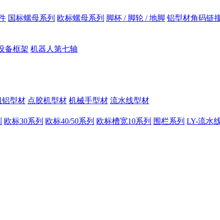
件
国标螺母系列
欧标螺母系列
脚杯 / 脚轮 / 地脚
铝型材角码链
设备框架
机器人第七轴
组铝型材
点胶机型材
机械手型材
流水线型材
列
欧标30系列
欧标40/50系列
欧标槽宽10系列
围栏系列
LY-流水