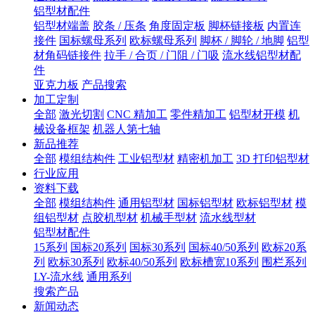
铝型材配件
铝型材端盖
胶条 / 压条
角度固定板
脚杯链接板
内置连
接件
国标螺母系列
欧标螺母系列
脚杯 / 脚轮 / 地脚
铝型
材角码链接件
拉手 / 合页 / 门阻 / 门吸
流水线铝型材配
件
亚克力板
产品搜索
加工定制
全部
激光切割
CNC 精加工
零件精加工
铝型材开模
机
械设备框架
机器人第七轴
新品推荐
全部
模组结构件
工业铝型材
精密机加工
3D 打印铝型材
行业应用
资料下载
全部
模组结构件
通用铝型材
国标铝型材
欧标铝型材
模
组铝型材
点胶机型材
机械手型材
流水线型材
铝型材配件
15系列
国标20系列
国标30系列
国标40/50系列
欧标20系
列
欧标30系列
欧标40/50系列
欧标槽宽10系列
围栏系列
LY-流水线
通用系列
搜索产品
新闻动态