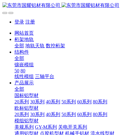
登录
注册
网站首页
桁架地轨
全部
地轨天轨
数控桁架
结构件
全部
镶嵌模组
50
80
线性模组
三轴平台
产品展示
全部
国标铝型材
20系列
30系列
40系列
50系列
60系列
80系列
欧标铝型材
20系列
30系列
40系列
50系列
60系列
80系列
模组铝型材
美规系列
GY-M系列
关电开关系列
通用铝型材
点胶机型材
机械手铝材
流水线型材