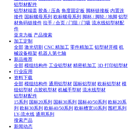
铝型材配件
铝型材端盖
胶条 / 压条
角度固定板
脚杯链接板
内置连
接件
国标螺母系列
欧标螺母系列
脚杯 / 脚轮 / 地脚
铝型
材角码链接件
拉手 / 合页 / 门阻 / 门吸
流水线铝型材配
件
亚克力板
产品搜索
加工定制
全部
激光切割
CNC 精加工
零件精加工
铝型材开模
机
械设备框架
机器人第七轴
新品推荐
全部
模组结构件
工业铝型材
精密机加工
3D 打印铝型材
行业应用
资料下载
全部
模组结构件
通用铝型材
国标铝型材
欧标铝型材
模
组铝型材
点胶机型材
机械手型材
流水线型材
铝型材配件
15系列
国标20系列
国标30系列
国标40/50系列
欧标20系
列
欧标30系列
欧标40/50系列
欧标槽宽10系列
围栏系列
LY-流水线
通用系列
搜索产品
新闻动态