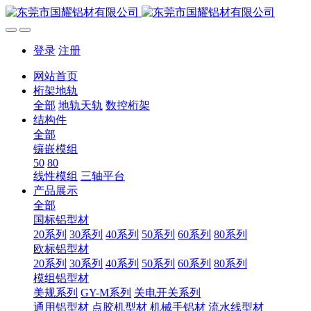
登录
注册
网站首页
桁架地轨
全部
地轨天轨
数控桁架
结构件
全部
镶嵌模组
50
80
线性模组
三轴平台
产品展示
全部
国标铝型材
20系列
30系列
40系列
50系列
60系列
80系列
欧标铝型材
20系列
30系列
40系列
50系列
60系列
80系列
模组铝型材
美规系列
GY-M系列
关电开关系列
通用铝型材
点胶机型材
机械手铝材
流水线型材