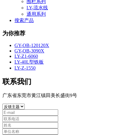
围栏系列
LY-流水线
通用系列
搜索产品
为你推荐
GY-OB-120120X
GY-OB-3090X
LY-Z1-6060
LY-40L型铁板
LY-Z-1550
联系我们
广东省东莞市黄江镇田美长盛街9号