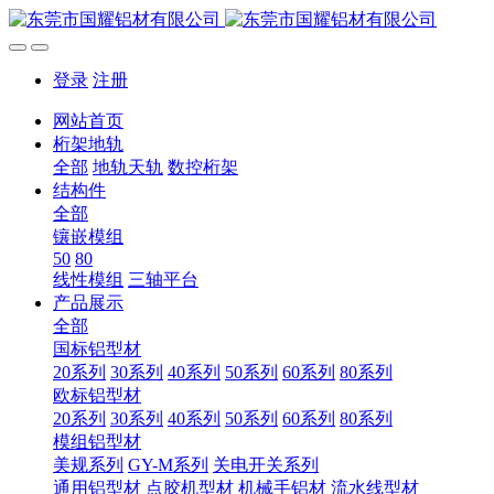
登录
注册
网站首页
桁架地轨
全部
地轨天轨
数控桁架
结构件
全部
镶嵌模组
50
80
线性模组
三轴平台
产品展示
全部
国标铝型材
20系列
30系列
40系列
50系列
60系列
80系列
欧标铝型材
20系列
30系列
40系列
50系列
60系列
80系列
模组铝型材
美规系列
GY-M系列
关电开关系列
通用铝型材
点胶机型材
机械手铝材
流水线型材