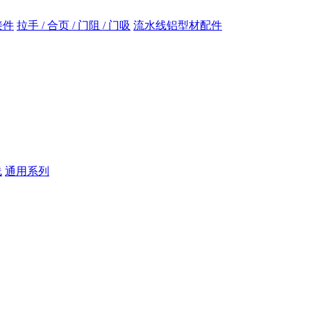
接件
拉手 / 合页 / 门阻 / 门吸
流水线铝型材配件
线
通用系列