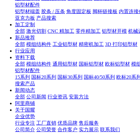
铝型材配件
铝型材端盖
胶条 / 压条
角度固定板
脚杯链接板
内置连接
亚克力板
产品搜索
加工定制
全部
激光切割
CNC 精加工
零件精加工
铝型材开模
机械
新品推荐
全部
模组结构件
工业铝型材
精密机加工
3D 打印铝型材
行业应用
资料下载
全部
模组结构件
通用铝型材
国标铝型材
欧标铝型材
模
铝型材配件
15系列
国标20系列
国标30系列
国标40/50系列
欧标20系
搜索产品
新闻动态
全部
公司新闻
行业资讯
安装方法
阿里商铺
关于国耀
企业优势
行业专注
工厂直销
优质品牌
售后服务
公司简介
公司荣誉
合作客户
实力展示
联系我们