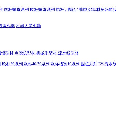
件
国标螺母系列
欧标螺母系列
脚杯 / 脚轮 / 地脚
铝型材角码链
设备框架
机器人第七轴
组铝型材
点胶机型材
机械手型材
流水线型材
列
欧标30系列
欧标40/50系列
欧标槽宽10系列
围栏系列
LY-流水