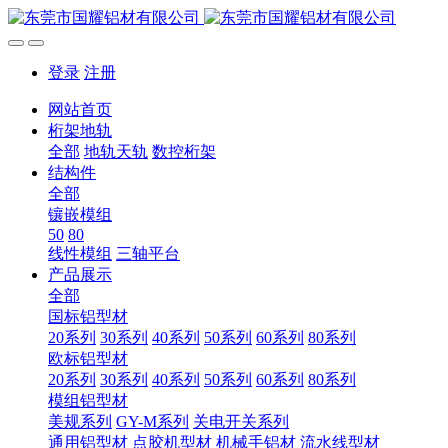
登录
注册
网站首页
桁架地轨
全部
地轨天轨
数控桁架
结构件
全部
镶嵌模组
50
80
线性模组
三轴平台
产品展示
全部
国标铝型材
20系列
30系列
40系列
50系列
60系列
80系列
欧标铝型材
20系列
30系列
40系列
50系列
60系列
80系列
模组铝型材
美规系列
GY-M系列
关电开关系列
通用铝型材
点胶机型材
机械手铝材
流水线型材