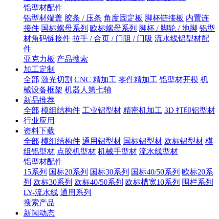
铝型材配件
铝型材端盖
胶条 / 压条
角度固定板
脚杯链接板
内置连
接件
国标螺母系列
欧标螺母系列
脚杯 / 脚轮 / 地脚
铝型
材角码链接件
拉手 / 合页 / 门阻 / 门吸
流水线铝型材配
件
亚克力板
产品搜索
加工定制
全部
激光切割
CNC 精加工
零件精加工
铝型材开模
机
械设备框架
机器人第七轴
新品推荐
全部
模组结构件
工业铝型材
精密机加工
3D 打印铝型材
行业应用
资料下载
全部
模组结构件
通用铝型材
国标铝型材
欧标铝型材
模
组铝型材
点胶机型材
机械手型材
流水线型材
铝型材配件
15系列
国标20系列
国标30系列
国标40/50系列
欧标20系
列
欧标30系列
欧标40/50系列
欧标槽宽10系列
围栏系列
LY-流水线
通用系列
搜索产品
新闻动态