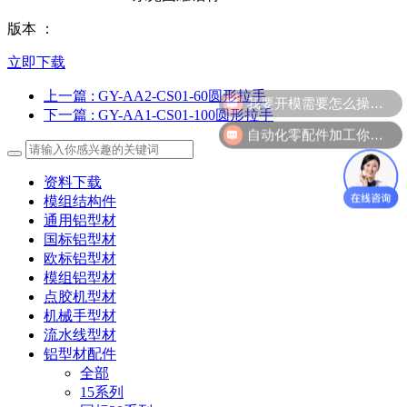
版本 ：
立即下载
我要开模需要怎么操作？
上一篇
: GY-AA2-CS01-60圆形拉手
下一篇
: GY-AA1-CS01-100圆形拉手
自动化零配件加工你们做吗？
资料下载
模组结构件
通用铝型材
国标铝型材
欧标铝型材
模组铝型材
点胶机型材
机械手型材
流水线型材
铝型材配件
全部
15系列