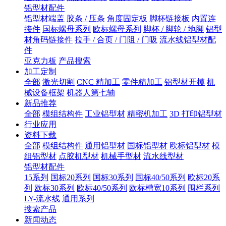
铝型材配件
铝型材端盖
胶条 / 压条
角度固定板
脚杯链接板
内置连
接件
国标螺母系列
欧标螺母系列
脚杯 / 脚轮 / 地脚
铝型
材角码链接件
拉手 / 合页 / 门阻 / 门吸
流水线铝型材配
件
亚克力板
产品搜索
加工定制
全部
激光切割
CNC 精加工
零件精加工
铝型材开模
机
械设备框架
机器人第七轴
新品推荐
全部
模组结构件
工业铝型材
精密机加工
3D 打印铝型材
行业应用
资料下载
全部
模组结构件
通用铝型材
国标铝型材
欧标铝型材
模
组铝型材
点胶机型材
机械手型材
流水线型材
铝型材配件
15系列
国标20系列
国标30系列
国标40/50系列
欧标20系
列
欧标30系列
欧标40/50系列
欧标槽宽10系列
围栏系列
LY-流水线
通用系列
搜索产品
新闻动态