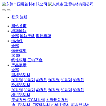
登录
注册
网站首页
桁架地轨
全部
地轨天轨
数控桁架
结构件
全部
镶嵌模组
50
80
线性模组
三轴平台
产品展示
全部
国标铝型材
20系列
30系列
40系列
50系列
60系列
80系列
欧标铝型材
20系列
30系列
40系列
50系列
60系列
80系列
模组铝型材
美规系列
GY-M系列
关电开关系列
通用铝型材
点胶机型材
机械手铝材
流水线型材