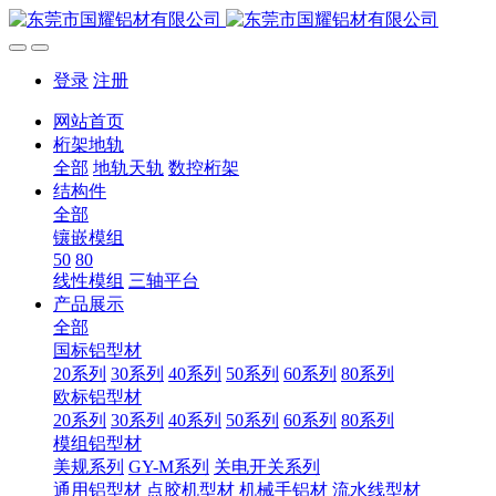
登录
注册
网站首页
桁架地轨
全部
地轨天轨
数控桁架
结构件
全部
镶嵌模组
50
80
线性模组
三轴平台
产品展示
全部
国标铝型材
20系列
30系列
40系列
50系列
60系列
80系列
欧标铝型材
20系列
30系列
40系列
50系列
60系列
80系列
模组铝型材
美规系列
GY-M系列
关电开关系列
通用铝型材
点胶机型材
机械手铝材
流水线型材