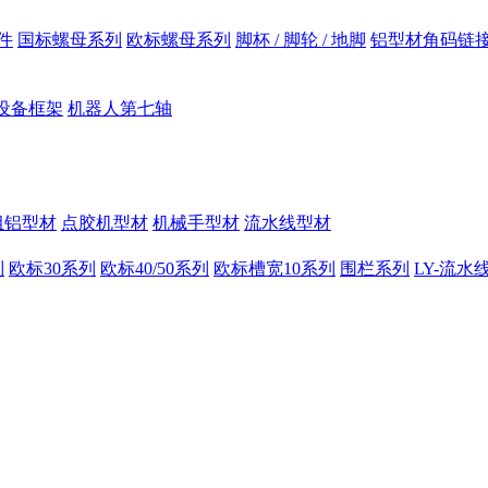
件
国标螺母系列
欧标螺母系列
脚杯 / 脚轮 / 地脚
铝型材角码链
设备框架
机器人第七轴
组铝型材
点胶机型材
机械手型材
流水线型材
列
欧标30系列
欧标40/50系列
欧标槽宽10系列
围栏系列
LY-流水