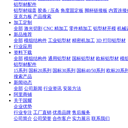
铝型材配件
铝型材端盖
胶条 / 压条
角度固定板
脚杯链接板
内置连接
亚克力板
产品搜索
加工定制
全部
激光切割
CNC 精加工
零件精加工
铝型材开模
机械
新品推荐
全部
模组结构件
工业铝型材
精密机加工
3D 打印铝型材
行业应用
资料下载
全部
模组结构件
通用铝型材
国标铝型材
欧标铝型材
模
铝型材配件
15系列
国标20系列
国标30系列
国标40/50系列
欧标20系
搜索产品
新闻动态
全部
公司新闻
行业资讯
安装方法
阿里商铺
关于国耀
企业优势
行业专注
工厂直销
优质品牌
售后服务
公司简介
公司荣誉
合作客户
实力展示
联系我们