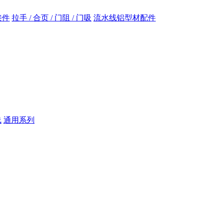
接件
拉手 / 合页 / 门阻 / 门吸
流水线铝型材配件
线
通用系列