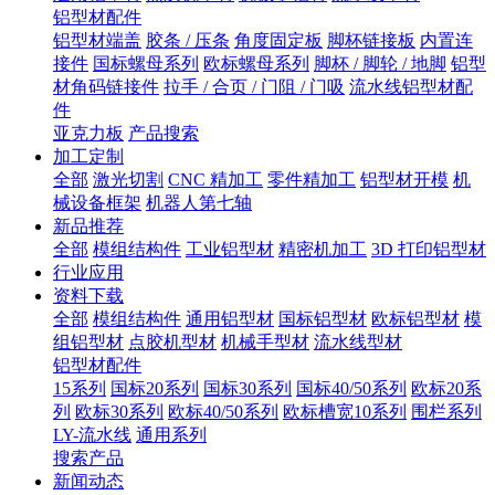
铝型材配件
铝型材端盖
胶条 / 压条
角度固定板
脚杯链接板
内置连
接件
国标螺母系列
欧标螺母系列
脚杯 / 脚轮 / 地脚
铝型
材角码链接件
拉手 / 合页 / 门阻 / 门吸
流水线铝型材配
件
亚克力板
产品搜索
加工定制
全部
激光切割
CNC 精加工
零件精加工
铝型材开模
机
械设备框架
机器人第七轴
新品推荐
全部
模组结构件
工业铝型材
精密机加工
3D 打印铝型材
行业应用
资料下载
全部
模组结构件
通用铝型材
国标铝型材
欧标铝型材
模
组铝型材
点胶机型材
机械手型材
流水线型材
铝型材配件
15系列
国标20系列
国标30系列
国标40/50系列
欧标20系
列
欧标30系列
欧标40/50系列
欧标槽宽10系列
围栏系列
LY-流水线
通用系列
搜索产品
新闻动态