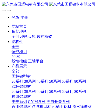
登录
注册
网站首页
桁架地轨
全部
地轨天轨
数控桁架
结构件
全部
镶嵌模组
50
80
线性模组
三轴平台
产品展示
全部
国标铝型材
20系列
30系列
40系列
50系列
60系列
80系列
欧标铝型材
20系列
30系列
40系列
50系列
60系列
80系列
模组铝型材
美规系列
GY-M系列
关电开关系列
通用铝型材
点胶机型材
机械手铝材
流水线型材