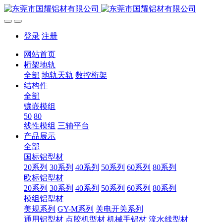
登录
注册
网站首页
桁架地轨
全部
地轨天轨
数控桁架
结构件
全部
镶嵌模组
50
80
线性模组
三轴平台
产品展示
全部
国标铝型材
20系列
30系列
40系列
50系列
60系列
80系列
欧标铝型材
20系列
30系列
40系列
50系列
60系列
80系列
模组铝型材
美规系列
GY-M系列
关电开关系列
通用铝型材
点胶机型材
机械手铝材
流水线型材