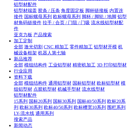
铝型材配件
铝型材端盖
胶条 / 压条
角度固定板
脚杯链接板
内置连
接件
国标螺母系列
欧标螺母系列
脚杯 / 脚轮 / 地脚
铝型
材角码链接件
拉手 / 合页 / 门阻 / 门吸
流水线铝型材配
件
亚克力板
产品搜索
加工定制
全部
激光切割
CNC 精加工
零件精加工
铝型材开模
机
械设备框架
机器人第七轴
新品推荐
全部
模组结构件
工业铝型材
精密机加工
3D 打印铝型材
行业应用
资料下载
全部
模组结构件
通用铝型材
国标铝型材
欧标铝型材
模
组铝型材
点胶机型材
机械手型材
流水线型材
铝型材配件
15系列
国标20系列
国标30系列
国标40/50系列
欧标20系
列
欧标30系列
欧标40/50系列
欧标槽宽10系列
围栏系列
LY-流水线
通用系列
搜索产品
新闻动态