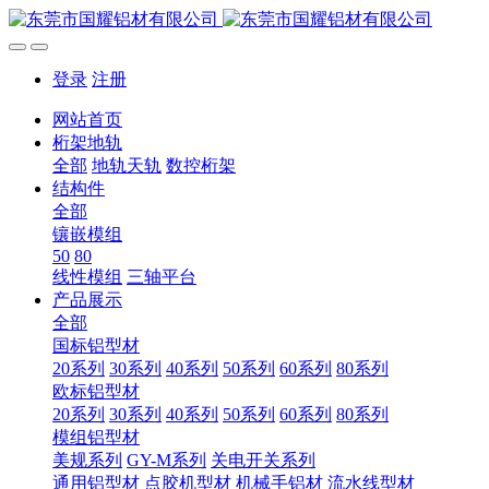
登录
注册
网站首页
桁架地轨
全部
地轨天轨
数控桁架
结构件
全部
镶嵌模组
50
80
线性模组
三轴平台
产品展示
全部
国标铝型材
20系列
30系列
40系列
50系列
60系列
80系列
欧标铝型材
20系列
30系列
40系列
50系列
60系列
80系列
模组铝型材
美规系列
GY-M系列
关电开关系列
通用铝型材
点胶机型材
机械手铝材
流水线型材