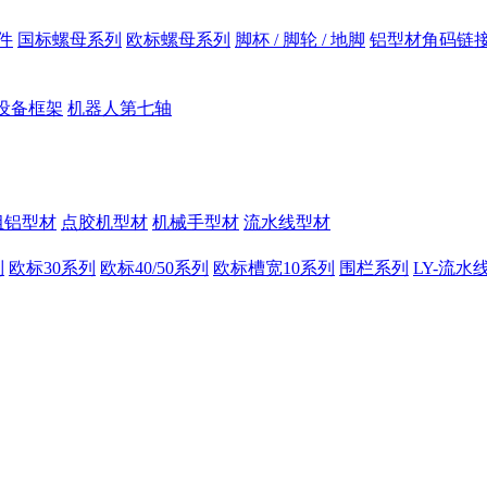
件
国标螺母系列
欧标螺母系列
脚杯 / 脚轮 / 地脚
铝型材角码链
设备框架
机器人第七轴
组铝型材
点胶机型材
机械手型材
流水线型材
列
欧标30系列
欧标40/50系列
欧标槽宽10系列
围栏系列
LY-流水