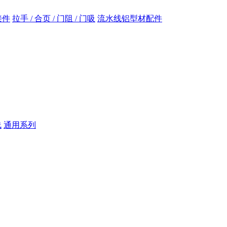
接件
拉手 / 合页 / 门阻 / 门吸
流水线铝型材配件
线
通用系列