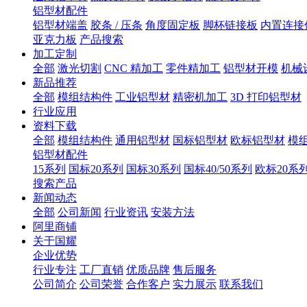
铝型材配件
铝型材端盖
胶条 / 压条
角度固定板
脚杯链接板
内置连接
亚克力板
产品搜索
加工定制
全部
激光切割
CNC 精加工
零件精加工
铝型材开模
机械
新品推荐
全部
模组结构件
工业铝型材
精密机加工
3D 打印铝型材
行业应用
资料下载
全部
模组结构件
通用铝型材
国标铝型材
欧标铝型材
模
铝型材配件
15系列
国标20系列
国标30系列
国标40/50系列
欧标20系
搜索产品
新闻动态
全部
公司新闻
行业资讯
安装方法
阿里商铺
关于国耀
企业优势
行业专注
工厂直销
优质品牌
售后服务
公司简介
公司荣誉
合作客户
实力展示
联系我们