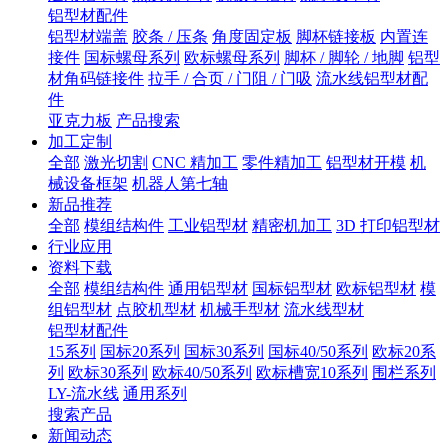
铝型材配件
铝型材端盖
胶条 / 压条
角度固定板
脚杯链接板
内置连
接件
国标螺母系列
欧标螺母系列
脚杯 / 脚轮 / 地脚
铝型
材角码链接件
拉手 / 合页 / 门阻 / 门吸
流水线铝型材配
件
亚克力板
产品搜索
加工定制
全部
激光切割
CNC 精加工
零件精加工
铝型材开模
机
械设备框架
机器人第七轴
新品推荐
全部
模组结构件
工业铝型材
精密机加工
3D 打印铝型材
行业应用
资料下载
全部
模组结构件
通用铝型材
国标铝型材
欧标铝型材
模
组铝型材
点胶机型材
机械手型材
流水线型材
铝型材配件
15系列
国标20系列
国标30系列
国标40/50系列
欧标20系
列
欧标30系列
欧标40/50系列
欧标槽宽10系列
围栏系列
LY-流水线
通用系列
搜索产品
新闻动态