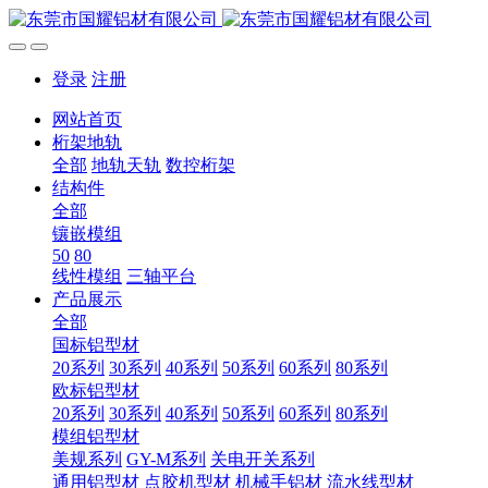
登录
注册
网站首页
桁架地轨
全部
地轨天轨
数控桁架
结构件
全部
镶嵌模组
50
80
线性模组
三轴平台
产品展示
全部
国标铝型材
20系列
30系列
40系列
50系列
60系列
80系列
欧标铝型材
20系列
30系列
40系列
50系列
60系列
80系列
模组铝型材
美规系列
GY-M系列
关电开关系列
通用铝型材
点胶机型材
机械手铝材
流水线型材