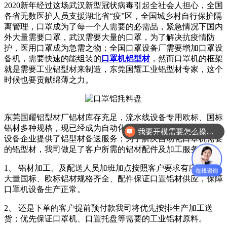
2020新年经过这场武汉新型冠状病毒引起全社会人担心，全国
各省无数医护人员支援湖北省“疫”区，全国城乡村自行保护隔
离管理，口罩成为了每一个人需要的必需品，紧急情况下国内
外大量需要口罩，武汉需要大量的口罩，为了解决抗疫情防
护，医用口罩成为急需之物；全国口罩设备厂需要增加口罩设
备机，需要快速的能组装的
口罩机铝型材
，然而口罩机的框架
就是需要工业铝型材来制造，东莞国耀工业铝型材专家，这个
时候也要贡献绵薄之力。
东莞国耀铝型材厂铝材库存充足，流水线设备专用欧标、国标
铝材多种规格，现已经成为自动化设备口罩机原材料品牌商，
我要开模需要怎么操作？
设备企业提供了铝型材备送服务；为了解决自动化口罩机需要
的铝型材，我司做足了客户所需的铝材配件及加工服务。
1、 铝材加工、及配送人员加班加点按照客户要求有序作业，
大量国标、欧标铝材规格齐全、配件保证口置铝材供应，保障
口罩机设备生产正常。
2、 还是下单的客户提前预付款我司将优先按排生产加工送
货；优先保证口罩机、口置托盘等需要的工业铝材原料。