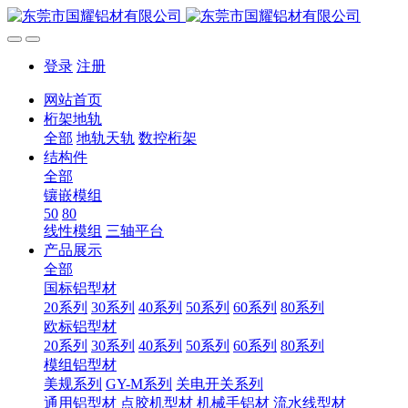
登录
注册
网站首页
桁架地轨
全部
地轨天轨
数控桁架
结构件
全部
镶嵌模组
50
80
线性模组
三轴平台
产品展示
全部
国标铝型材
20系列
30系列
40系列
50系列
60系列
80系列
欧标铝型材
20系列
30系列
40系列
50系列
60系列
80系列
模组铝型材
美规系列
GY-M系列
关电开关系列
通用铝型材
点胶机型材
机械手铝材
流水线型材