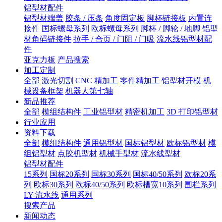
铝型材配件
铝型材端盖
胶条 / 压条
角度固定板
脚杯链接板
内置连
接件
国标螺母系列
欧标螺母系列
脚杯 / 脚轮 / 地脚
铝型
材角码链接件
拉手 / 合页 / 门阻 / 门吸
流水线铝型材配
件
亚克力板
产品搜索
加工定制
全部
激光切割
CNC 精加工
零件精加工
铝型材开模
机
械设备框架
机器人第七轴
新品推荐
全部
模组结构件
工业铝型材
精密机加工
3D 打印铝型材
行业应用
资料下载
全部
模组结构件
通用铝型材
国标铝型材
欧标铝型材
模
组铝型材
点胶机型材
机械手型材
流水线型材
铝型材配件
15系列
国标20系列
国标30系列
国标40/50系列
欧标20系
列
欧标30系列
欧标40/50系列
欧标槽宽10系列
围栏系列
LY-流水线
通用系列
搜索产品
新闻动态