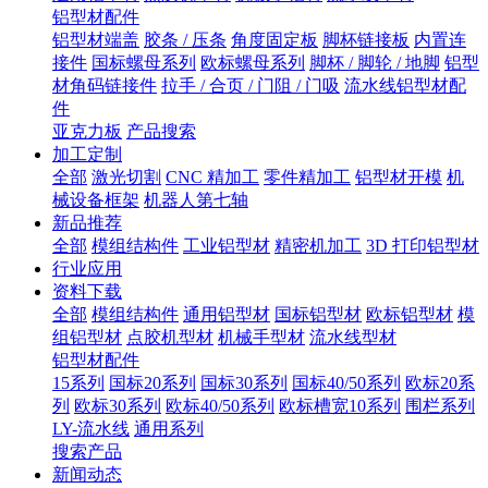
铝型材配件
铝型材端盖
胶条 / 压条
角度固定板
脚杯链接板
内置连
接件
国标螺母系列
欧标螺母系列
脚杯 / 脚轮 / 地脚
铝型
材角码链接件
拉手 / 合页 / 门阻 / 门吸
流水线铝型材配
件
亚克力板
产品搜索
加工定制
全部
激光切割
CNC 精加工
零件精加工
铝型材开模
机
械设备框架
机器人第七轴
新品推荐
全部
模组结构件
工业铝型材
精密机加工
3D 打印铝型材
行业应用
资料下载
全部
模组结构件
通用铝型材
国标铝型材
欧标铝型材
模
组铝型材
点胶机型材
机械手型材
流水线型材
铝型材配件
15系列
国标20系列
国标30系列
国标40/50系列
欧标20系
列
欧标30系列
欧标40/50系列
欧标槽宽10系列
围栏系列
LY-流水线
通用系列
搜索产品
新闻动态