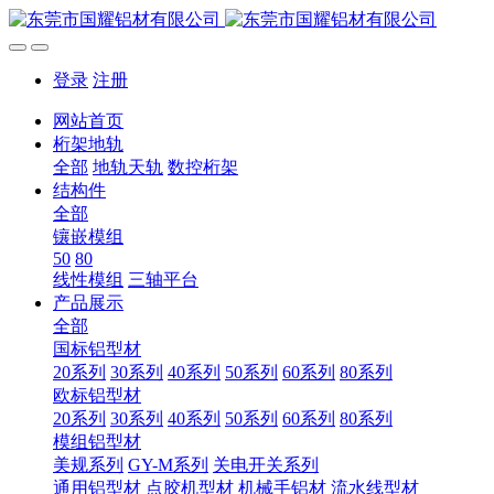
登录
注册
网站首页
桁架地轨
全部
地轨天轨
数控桁架
结构件
全部
镶嵌模组
50
80
线性模组
三轴平台
产品展示
全部
国标铝型材
20系列
30系列
40系列
50系列
60系列
80系列
欧标铝型材
20系列
30系列
40系列
50系列
60系列
80系列
模组铝型材
美规系列
GY-M系列
关电开关系列
通用铝型材
点胶机型材
机械手铝材
流水线型材