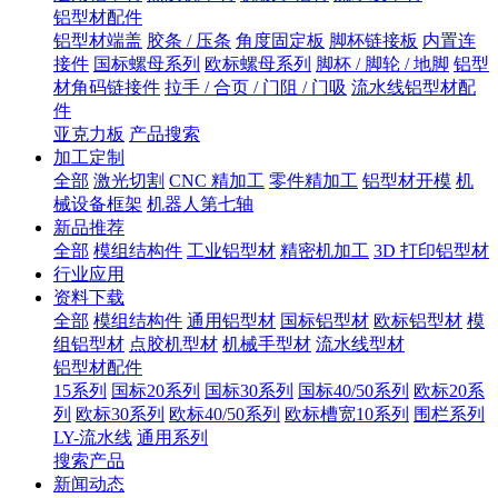
铝型材配件
铝型材端盖
胶条 / 压条
角度固定板
脚杯链接板
内置连
接件
国标螺母系列
欧标螺母系列
脚杯 / 脚轮 / 地脚
铝型
材角码链接件
拉手 / 合页 / 门阻 / 门吸
流水线铝型材配
件
亚克力板
产品搜索
加工定制
全部
激光切割
CNC 精加工
零件精加工
铝型材开模
机
械设备框架
机器人第七轴
新品推荐
全部
模组结构件
工业铝型材
精密机加工
3D 打印铝型材
行业应用
资料下载
全部
模组结构件
通用铝型材
国标铝型材
欧标铝型材
模
组铝型材
点胶机型材
机械手型材
流水线型材
铝型材配件
15系列
国标20系列
国标30系列
国标40/50系列
欧标20系
列
欧标30系列
欧标40/50系列
欧标槽宽10系列
围栏系列
LY-流水线
通用系列
搜索产品
新闻动态