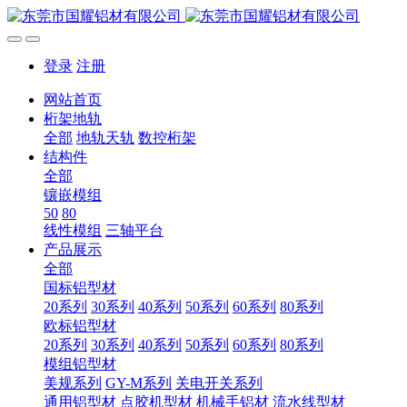
登录
注册
网站首页
桁架地轨
全部
地轨天轨
数控桁架
结构件
全部
镶嵌模组
50
80
线性模组
三轴平台
产品展示
全部
国标铝型材
20系列
30系列
40系列
50系列
60系列
80系列
欧标铝型材
20系列
30系列
40系列
50系列
60系列
80系列
模组铝型材
美规系列
GY-M系列
关电开关系列
通用铝型材
点胶机型材
机械手铝材
流水线型材