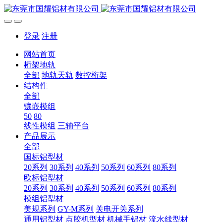
登录
注册
网站首页
桁架地轨
全部
地轨天轨
数控桁架
结构件
全部
镶嵌模组
50
80
线性模组
三轴平台
产品展示
全部
国标铝型材
20系列
30系列
40系列
50系列
60系列
80系列
欧标铝型材
20系列
30系列
40系列
50系列
60系列
80系列
模组铝型材
美规系列
GY-M系列
关电开关系列
通用铝型材
点胶机型材
机械手铝材
流水线型材