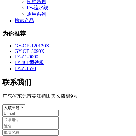
围栏系列
LY-流水线
通用系列
搜索产品
为你推荐
GY-OB-120120X
GY-OB-3090X
LY-Z1-6060
LY-40L型铁板
LY-Z-1550
联系我们
广东省东莞市黄江镇田美长盛街9号