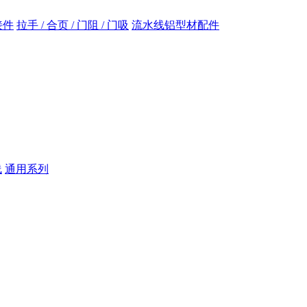
接件
拉手 / 合页 / 门阻 / 门吸
流水线铝型材配件
线
通用系列