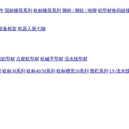
件
国标螺母系列
欧标螺母系列
脚杯 / 脚轮 / 地脚
铝型材角码链
设备框架
机器人第七轴
组铝型材
点胶机型材
机械手型材
流水线型材
列
欧标30系列
欧标40/50系列
欧标槽宽10系列
围栏系列
LY-流水