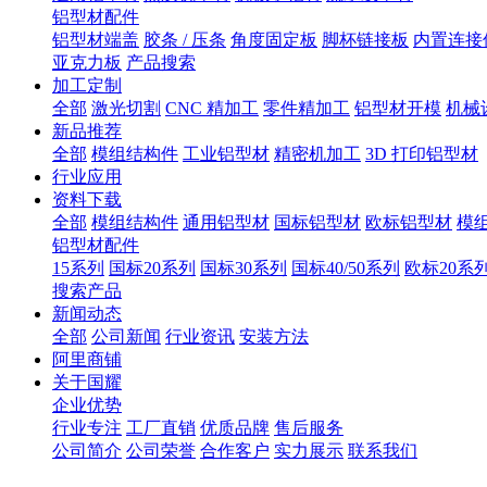
铝型材配件
铝型材端盖
胶条 / 压条
角度固定板
脚杯链接板
内置连接
亚克力板
产品搜索
加工定制
全部
激光切割
CNC 精加工
零件精加工
铝型材开模
机械
新品推荐
全部
模组结构件
工业铝型材
精密机加工
3D 打印铝型材
行业应用
资料下载
全部
模组结构件
通用铝型材
国标铝型材
欧标铝型材
模
铝型材配件
15系列
国标20系列
国标30系列
国标40/50系列
欧标20系
搜索产品
新闻动态
全部
公司新闻
行业资讯
安装方法
阿里商铺
关于国耀
企业优势
行业专注
工厂直销
优质品牌
售后服务
公司简介
公司荣誉
合作客户
实力展示
联系我们