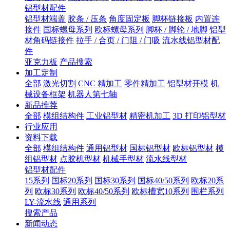
铝型材配件
铝型材端盖
胶条 / 压条
角度固定板
脚杯链接板
内置连
接件
国标螺母系列
欧标螺母系列
脚杯 / 脚轮 / 地脚
铝型
材角码链接件
拉手 / 合页 / 门阻 / 门吸
流水线铝型材配
件
亚克力板
产品搜索
加工定制
全部
激光切割
CNC 精加工
零件精加工
铝型材开模
机
械设备框架
机器人第七轴
新品推荐
全部
模组结构件
工业铝型材
精密机加工
3D 打印铝型材
行业应用
资料下载
全部
模组结构件
通用铝型材
国标铝型材
欧标铝型材
模
组铝型材
点胶机型材
机械手型材
流水线型材
铝型材配件
15系列
国标20系列
国标30系列
国标40/50系列
欧标20系
列
欧标30系列
欧标40/50系列
欧标槽宽10系列
围栏系列
LY-流水线
通用系列
搜索产品
新闻动态