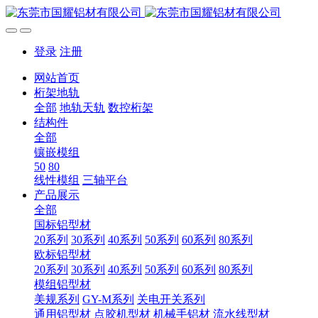
登录
注册
网站首页
桁架地轨
全部
地轨天轨
数控桁架
结构件
全部
镶嵌模组
50
80
线性模组
三轴平台
产品展示
全部
国标铝型材
20系列
30系列
40系列
50系列
60系列
80系列
欧标铝型材
20系列
30系列
40系列
50系列
60系列
80系列
模组铝型材
美规系列
GY-M系列
关电开关系列
通用铝型材
点胶机型材
机械手铝材
流水线型材