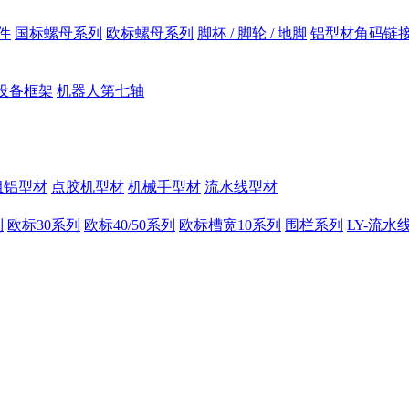
件
国标螺母系列
欧标螺母系列
脚杯 / 脚轮 / 地脚
铝型材角码链
设备框架
机器人第七轴
组铝型材
点胶机型材
机械手型材
流水线型材
列
欧标30系列
欧标40/50系列
欧标槽宽10系列
围栏系列
LY-流水