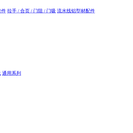
接件
拉手 / 合页 / 门阻 / 门吸
流水线铝型材配件
线
通用系列