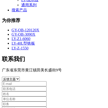
通用系列
搜索产品
为你推荐
GY-OB-120120X
GY-OB-3090X
LY-Z1-6060
LY-40L型铁板
LY-Z-1550
联系我们
广东省东莞市黄江镇田美长盛街9号