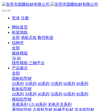
登录
注册
网站首页
桁架地轨
全部
地轨天轨
数控桁架
结构件
全部
镶嵌模组
50
80
线性模组
三轴平台
产品展示
全部
国标铝型材
20系列
30系列
40系列
50系列
60系列
80系列
欧标铝型材
20系列
30系列
40系列
50系列
60系列
80系列
模组铝型材
美规系列
GY-M系列
关电开关系列
通用铝型材
点胶机型材
机械手铝材
流水线型材