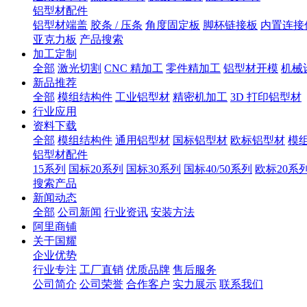
铝型材配件
铝型材端盖
胶条 / 压条
角度固定板
脚杯链接板
内置连接
亚克力板
产品搜索
加工定制
全部
激光切割
CNC 精加工
零件精加工
铝型材开模
机械
新品推荐
全部
模组结构件
工业铝型材
精密机加工
3D 打印铝型材
行业应用
资料下载
全部
模组结构件
通用铝型材
国标铝型材
欧标铝型材
模
铝型材配件
15系列
国标20系列
国标30系列
国标40/50系列
欧标20系
搜索产品
新闻动态
全部
公司新闻
行业资讯
安装方法
阿里商铺
关于国耀
企业优势
行业专注
工厂直销
优质品牌
售后服务
公司简介
公司荣誉
合作客户
实力展示
联系我们