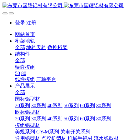
登录
注册
网站首页
桁架地轨
全部
地轨天轨
数控桁架
结构件
全部
镶嵌模组
50
80
线性模组
三轴平台
产品展示
全部
国标铝型材
20系列
30系列
40系列
50系列
60系列
80系列
欧标铝型材
20系列
30系列
40系列
50系列
60系列
80系列
模组铝型材
美规系列
GY-M系列
关电开关系列
通用铝型材
点胶机型材
机械手铝材
流水线型材