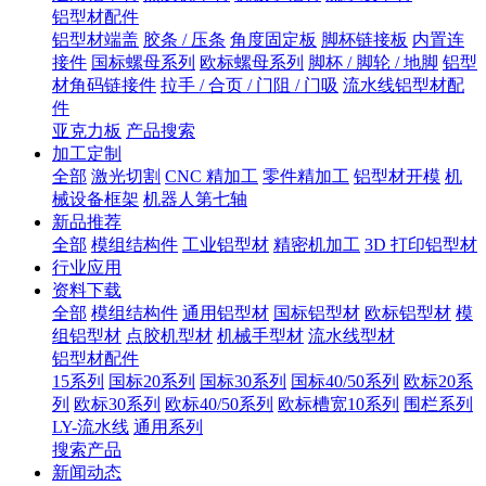
铝型材配件
铝型材端盖
胶条 / 压条
角度固定板
脚杯链接板
内置连
接件
国标螺母系列
欧标螺母系列
脚杯 / 脚轮 / 地脚
铝型
材角码链接件
拉手 / 合页 / 门阻 / 门吸
流水线铝型材配
件
亚克力板
产品搜索
加工定制
全部
激光切割
CNC 精加工
零件精加工
铝型材开模
机
械设备框架
机器人第七轴
新品推荐
全部
模组结构件
工业铝型材
精密机加工
3D 打印铝型材
行业应用
资料下载
全部
模组结构件
通用铝型材
国标铝型材
欧标铝型材
模
组铝型材
点胶机型材
机械手型材
流水线型材
铝型材配件
15系列
国标20系列
国标30系列
国标40/50系列
欧标20系
列
欧标30系列
欧标40/50系列
欧标槽宽10系列
围栏系列
LY-流水线
通用系列
搜索产品
新闻动态