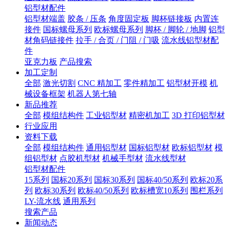
铝型材配件
铝型材端盖
胶条 / 压条
角度固定板
脚杯链接板
内置连
接件
国标螺母系列
欧标螺母系列
脚杯 / 脚轮 / 地脚
铝型
材角码链接件
拉手 / 合页 / 门阻 / 门吸
流水线铝型材配
件
亚克力板
产品搜索
加工定制
全部
激光切割
CNC 精加工
零件精加工
铝型材开模
机
械设备框架
机器人第七轴
新品推荐
全部
模组结构件
工业铝型材
精密机加工
3D 打印铝型材
行业应用
资料下载
全部
模组结构件
通用铝型材
国标铝型材
欧标铝型材
模
组铝型材
点胶机型材
机械手型材
流水线型材
铝型材配件
15系列
国标20系列
国标30系列
国标40/50系列
欧标20系
列
欧标30系列
欧标40/50系列
欧标槽宽10系列
围栏系列
LY-流水线
通用系列
搜索产品
新闻动态