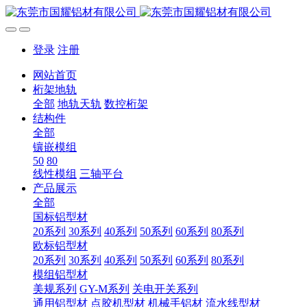
登录
注册
网站首页
桁架地轨
全部
地轨天轨
数控桁架
结构件
全部
镶嵌模组
50
80
线性模组
三轴平台
产品展示
全部
国标铝型材
20系列
30系列
40系列
50系列
60系列
80系列
欧标铝型材
20系列
30系列
40系列
50系列
60系列
80系列
模组铝型材
美规系列
GY-M系列
关电开关系列
通用铝型材
点胶机型材
机械手铝材
流水线型材