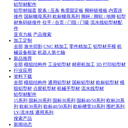
铝型材配件
铝型材端盖
胶条 / 压条
角度固定板
脚杯链接板
内置连
接件
国标螺母系列
欧标螺母系列
脚杯 / 脚轮 / 地脚
铝型
材角码链接件
拉手 / 合页 / 门阻 / 门吸
流水线铝型材配
件
亚克力板
产品搜索
加工定制
全部
激光切割
CNC 精加工
零件精加工
铝型材开模
机
械设备框架
机器人第七轴
新品推荐
全部
模组结构件
工业铝型材
精密机加工
3D 打印铝型材
行业应用
资料下载
全部
模组结构件
通用铝型材
国标铝型材
欧标铝型材
模
组铝型材
点胶机型材
机械手型材
流水线型材
铝型材配件
15系列
国标20系列
国标30系列
国标40/50系列
欧标20系
列
欧标30系列
欧标40/50系列
欧标槽宽10系列
围栏系列
LY-流水线
通用系列
搜索产品
新闻动态