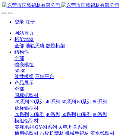
登录
注册
网站首页
桁架地轨
全部
地轨天轨
数控桁架
结构件
全部
镶嵌模组
50
80
线性模组
三轴平台
产品展示
全部
国标铝型材
20系列
30系列
40系列
50系列
60系列
80系列
欧标铝型材
20系列
30系列
40系列
50系列
60系列
80系列
模组铝型材
美规系列
GY-M系列
关电开关系列
通用铝型材
点胶机型材
机械手铝材
流水线型材