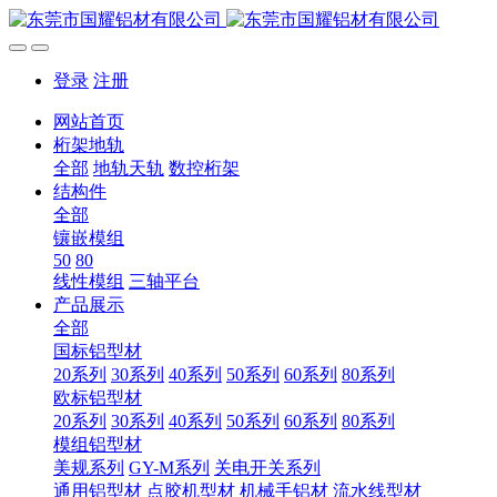
登录
注册
网站首页
桁架地轨
全部
地轨天轨
数控桁架
结构件
全部
镶嵌模组
50
80
线性模组
三轴平台
产品展示
全部
国标铝型材
20系列
30系列
40系列
50系列
60系列
80系列
欧标铝型材
20系列
30系列
40系列
50系列
60系列
80系列
模组铝型材
美规系列
GY-M系列
关电开关系列
通用铝型材
点胶机型材
机械手铝材
流水线型材