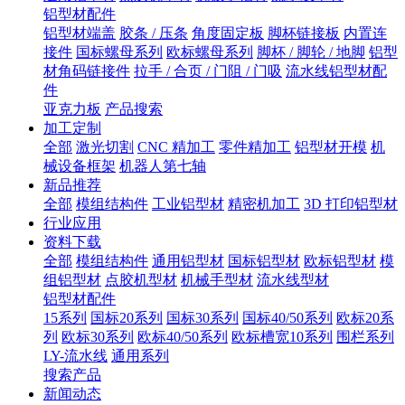
铝型材配件
铝型材端盖
胶条 / 压条
角度固定板
脚杯链接板
内置连
接件
国标螺母系列
欧标螺母系列
脚杯 / 脚轮 / 地脚
铝型
材角码链接件
拉手 / 合页 / 门阻 / 门吸
流水线铝型材配
件
亚克力板
产品搜索
加工定制
全部
激光切割
CNC 精加工
零件精加工
铝型材开模
机
械设备框架
机器人第七轴
新品推荐
全部
模组结构件
工业铝型材
精密机加工
3D 打印铝型材
行业应用
资料下载
全部
模组结构件
通用铝型材
国标铝型材
欧标铝型材
模
组铝型材
点胶机型材
机械手型材
流水线型材
铝型材配件
15系列
国标20系列
国标30系列
国标40/50系列
欧标20系
列
欧标30系列
欧标40/50系列
欧标槽宽10系列
围栏系列
LY-流水线
通用系列
搜索产品
新闻动态