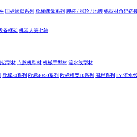
件
国标螺母系列
欧标螺母系列
脚杯 / 脚轮 / 地脚
铝型材角码链
设备框架
机器人第七轴
组铝型材
点胶机型材
机械手型材
流水线型材
列
欧标30系列
欧标40/50系列
欧标槽宽10系列
围栏系列
LY-流水