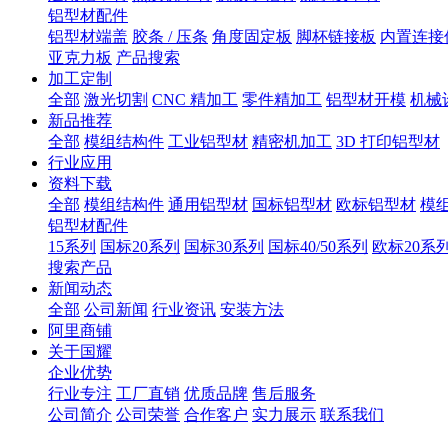
铝型材配件
铝型材端盖
胶条 / 压条
角度固定板
脚杯链接板
内置连接
亚克力板
产品搜索
加工定制
全部
激光切割
CNC 精加工
零件精加工
铝型材开模
机械
新品推荐
全部
模组结构件
工业铝型材
精密机加工
3D 打印铝型材
行业应用
资料下载
全部
模组结构件
通用铝型材
国标铝型材
欧标铝型材
模
铝型材配件
15系列
国标20系列
国标30系列
国标40/50系列
欧标20系
搜索产品
新闻动态
全部
公司新闻
行业资讯
安装方法
阿里商铺
关于国耀
企业优势
行业专注
工厂直销
优质品牌
售后服务
公司简介
公司荣誉
合作客户
实力展示
联系我们