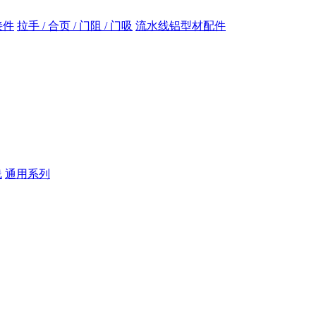
接件
拉手 / 合页 / 门阻 / 门吸
流水线铝型材配件
线
通用系列