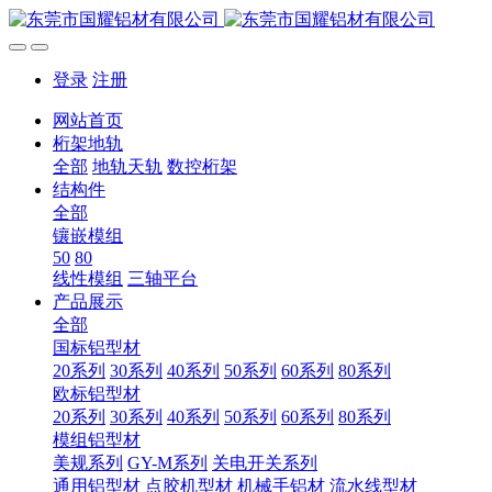
登录
注册
网站首页
桁架地轨
全部
地轨天轨
数控桁架
结构件
全部
镶嵌模组
50
80
线性模组
三轴平台
产品展示
全部
国标铝型材
20系列
30系列
40系列
50系列
60系列
80系列
欧标铝型材
20系列
30系列
40系列
50系列
60系列
80系列
模组铝型材
美规系列
GY-M系列
关电开关系列
通用铝型材
点胶机型材
机械手铝材
流水线型材