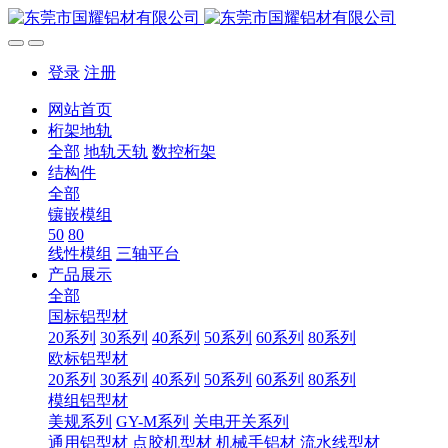
登录
注册
网站首页
桁架地轨
全部
地轨天轨
数控桁架
结构件
全部
镶嵌模组
50
80
线性模组
三轴平台
产品展示
全部
国标铝型材
20系列
30系列
40系列
50系列
60系列
80系列
欧标铝型材
20系列
30系列
40系列
50系列
60系列
80系列
模组铝型材
美规系列
GY-M系列
关电开关系列
通用铝型材
点胶机型材
机械手铝材
流水线型材