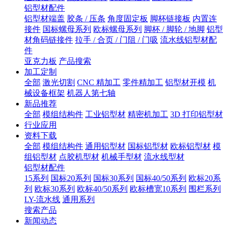
铝型材配件
铝型材端盖
胶条 / 压条
角度固定板
脚杯链接板
内置连
接件
国标螺母系列
欧标螺母系列
脚杯 / 脚轮 / 地脚
铝型
材角码链接件
拉手 / 合页 / 门阻 / 门吸
流水线铝型材配
件
亚克力板
产品搜索
加工定制
全部
激光切割
CNC 精加工
零件精加工
铝型材开模
机
械设备框架
机器人第七轴
新品推荐
全部
模组结构件
工业铝型材
精密机加工
3D 打印铝型材
行业应用
资料下载
全部
模组结构件
通用铝型材
国标铝型材
欧标铝型材
模
组铝型材
点胶机型材
机械手型材
流水线型材
铝型材配件
15系列
国标20系列
国标30系列
国标40/50系列
欧标20系
列
欧标30系列
欧标40/50系列
欧标槽宽10系列
围栏系列
LY-流水线
通用系列
搜索产品
新闻动态