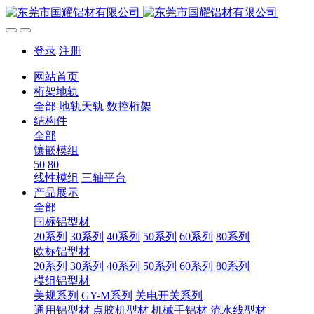
登录
注册
网站首页
桁架地轨
全部
地轨天轨
数控桁架
结构件
全部
镶嵌模组
50
80
线性模组
三轴平台
产品展示
全部
国标铝型材
20系列
30系列
40系列
50系列
60系列
80系列
欧标铝型材
20系列
30系列
40系列
50系列
60系列
80系列
模组铝型材
美规系列
GY-M系列
关电开关系列
通用铝型材
点胶机型材
机械手铝材
流水线型材