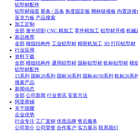
铝型材配件
铝型材端盖
胶条 / 压条
角度固定板
脚杯链接板
内置连接
亚克力板
产品搜索
加工定制
全部
激光切割
CNC 精加工
零件精加工
铝型材开模
机械
新品推荐
全部
模组结构件
工业铝型材
精密机加工
3D 打印铝型材
行业应用
资料下载
全部
模组结构件
通用铝型材
国标铝型材
欧标铝型材
模
铝型材配件
15系列
国标20系列
国标30系列
国标40/50系列
欧标20系
搜索产品
新闻动态
全部
公司新闻
行业资讯
安装方法
阿里商铺
关于国耀
企业优势
行业专注
工厂直销
优质品牌
售后服务
公司简介
公司荣誉
合作客户
实力展示
联系我们