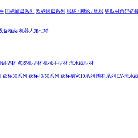
件
国标螺母系列
欧标螺母系列
脚杯 / 脚轮 / 地脚
铝型材角码链
设备框架
机器人第七轴
组铝型材
点胶机型材
机械手型材
流水线型材
列
欧标30系列
欧标40/50系列
欧标槽宽10系列
围栏系列
LY-流水