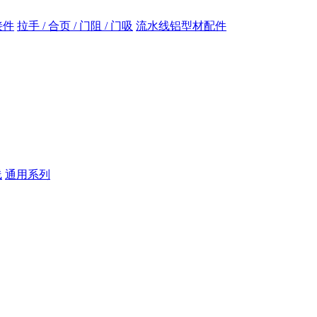
接件
拉手 / 合页 / 门阻 / 门吸
流水线铝型材配件
线
通用系列