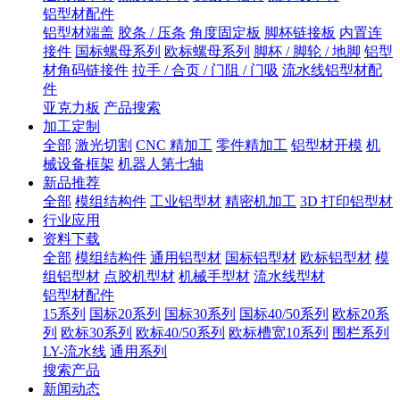
铝型材配件
铝型材端盖
胶条 / 压条
角度固定板
脚杯链接板
内置连
接件
国标螺母系列
欧标螺母系列
脚杯 / 脚轮 / 地脚
铝型
材角码链接件
拉手 / 合页 / 门阻 / 门吸
流水线铝型材配
件
亚克力板
产品搜索
加工定制
全部
激光切割
CNC 精加工
零件精加工
铝型材开模
机
械设备框架
机器人第七轴
新品推荐
全部
模组结构件
工业铝型材
精密机加工
3D 打印铝型材
行业应用
资料下载
全部
模组结构件
通用铝型材
国标铝型材
欧标铝型材
模
组铝型材
点胶机型材
机械手型材
流水线型材
铝型材配件
15系列
国标20系列
国标30系列
国标40/50系列
欧标20系
列
欧标30系列
欧标40/50系列
欧标槽宽10系列
围栏系列
LY-流水线
通用系列
搜索产品
新闻动态