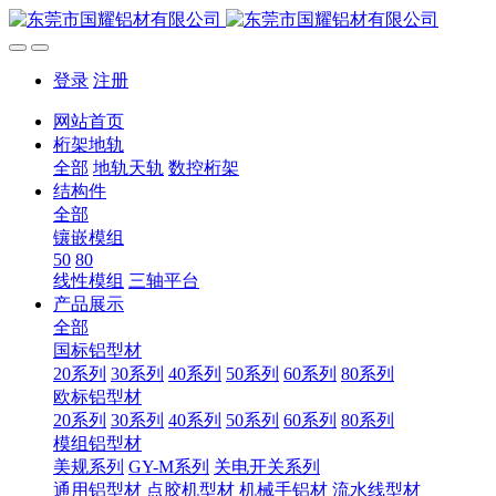
登录
注册
网站首页
桁架地轨
全部
地轨天轨
数控桁架
结构件
全部
镶嵌模组
50
80
线性模组
三轴平台
产品展示
全部
国标铝型材
20系列
30系列
40系列
50系列
60系列
80系列
欧标铝型材
20系列
30系列
40系列
50系列
60系列
80系列
模组铝型材
美规系列
GY-M系列
关电开关系列
通用铝型材
点胶机型材
机械手铝材
流水线型材