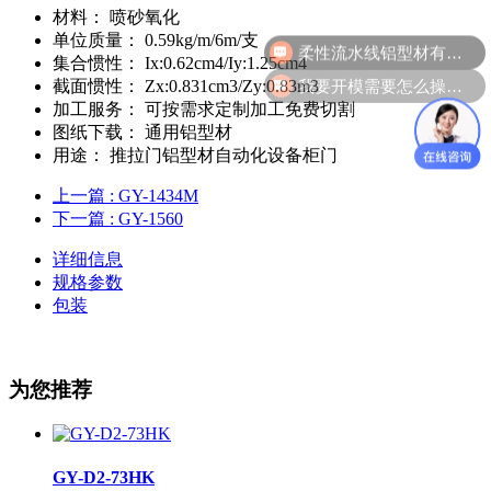
材料：
喷砂氧化
柔性流水线铝型材有哪几款？
单位质量：
0.59kg/m/6m/支
集合惯性：
Ix:0.62cm4/Iy:1.25cm4
我要开模需要怎么操作？
截面惯性：
Zx:0.831cm3/Zy:0.83m3
加工服务：
可按需求定制加工免费切割
图纸下载：
通用铝型材
用途：
推拉门铝型材自动化设备柜门
上一篇
: GY-1434M
下一篇
: GY-1560
详细信息
规格参数
包装
为您推荐
GY-D2-73HK