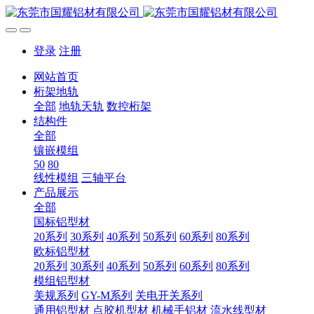
登录
注册
网站首页
桁架地轨
全部
地轨天轨
数控桁架
结构件
全部
镶嵌模组
50
80
线性模组
三轴平台
产品展示
全部
国标铝型材
20系列
30系列
40系列
50系列
60系列
80系列
欧标铝型材
20系列
30系列
40系列
50系列
60系列
80系列
模组铝型材
美规系列
GY-M系列
关电开关系列
通用铝型材
点胶机型材
机械手铝材
流水线型材