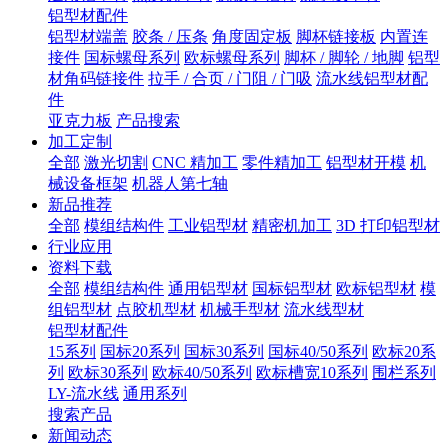
铝型材配件
铝型材端盖
胶条 / 压条
角度固定板
脚杯链接板
内置连
接件
国标螺母系列
欧标螺母系列
脚杯 / 脚轮 / 地脚
铝型
材角码链接件
拉手 / 合页 / 门阻 / 门吸
流水线铝型材配
件
亚克力板
产品搜索
加工定制
全部
激光切割
CNC 精加工
零件精加工
铝型材开模
机
械设备框架
机器人第七轴
新品推荐
全部
模组结构件
工业铝型材
精密机加工
3D 打印铝型材
行业应用
资料下载
全部
模组结构件
通用铝型材
国标铝型材
欧标铝型材
模
组铝型材
点胶机型材
机械手型材
流水线型材
铝型材配件
15系列
国标20系列
国标30系列
国标40/50系列
欧标20系
列
欧标30系列
欧标40/50系列
欧标槽宽10系列
围栏系列
LY-流水线
通用系列
搜索产品
新闻动态