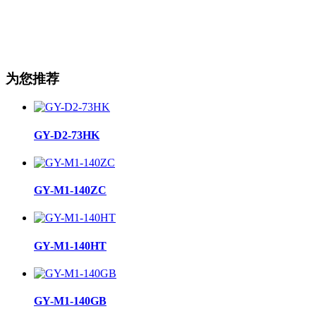
为您推荐
GY-D2-73HK
GY-M1-140ZC
GY-M1-140HT
GY-M1-140GB