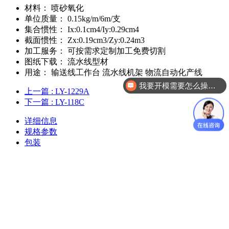
材料：
喷砂氧化
单位质量：
0.15kg/m/6m/支
集合惯性：
Ix:0.1cm4/Iy:0.29cm4
截面惯性：
Zx:0.19cm3/Zy:0.24m3
加工服务：
可按需求定制加工免费切割
图纸下载：
流水线型材
用途：
输送线工作台 流水线机架 物流自动化产线
我要开模需要怎么操作？
上一篇
: LY-1229A
下一篇
: LY-118C
详细信息
规格参数
包装