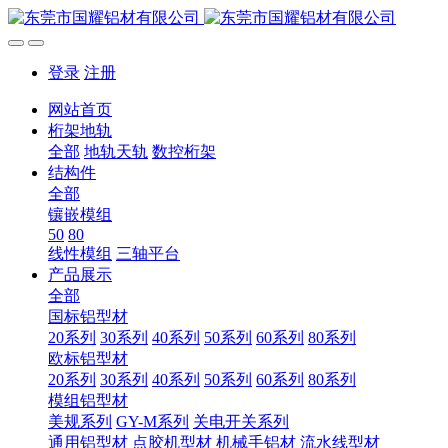
登录
注册
网站首页
桁架地轨
全部
地轨天轨
数控桁架
结构件
全部
镶嵌模组
50
80
线性模组
三轴平台
产品展示
全部
国标铝型材
20系列
30系列
40系列
50系列
60系列
80系列
欧标铝型材
20系列
30系列
40系列
50系列
60系列
80系列
模组铝型材
美规系列
GY-M系列
关电开关系列
通用铝型材
点胶机型材
机械手铝材
流水线型材