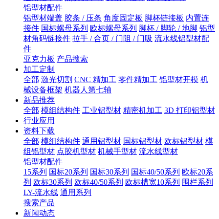
铝型材配件
铝型材端盖
胶条 / 压条
角度固定板
脚杯链接板
内置连
接件
国标螺母系列
欧标螺母系列
脚杯 / 脚轮 / 地脚
铝型
材角码链接件
拉手 / 合页 / 门阻 / 门吸
流水线铝型材配
件
亚克力板
产品搜索
加工定制
全部
激光切割
CNC 精加工
零件精加工
铝型材开模
机
械设备框架
机器人第七轴
新品推荐
全部
模组结构件
工业铝型材
精密机加工
3D 打印铝型材
行业应用
资料下载
全部
模组结构件
通用铝型材
国标铝型材
欧标铝型材
模
组铝型材
点胶机型材
机械手型材
流水线型材
铝型材配件
15系列
国标20系列
国标30系列
国标40/50系列
欧标20系
列
欧标30系列
欧标40/50系列
欧标槽宽10系列
围栏系列
LY-流水线
通用系列
搜索产品
新闻动态