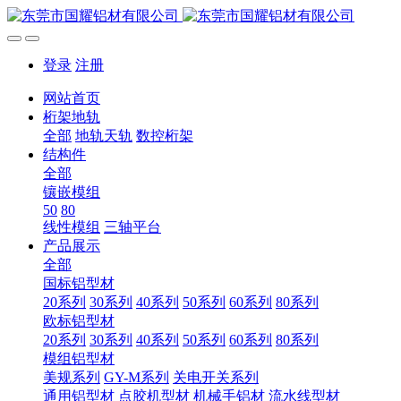
登录
注册
网站首页
桁架地轨
全部
地轨天轨
数控桁架
结构件
全部
镶嵌模组
50
80
线性模组
三轴平台
产品展示
全部
国标铝型材
20系列
30系列
40系列
50系列
60系列
80系列
欧标铝型材
20系列
30系列
40系列
50系列
60系列
80系列
模组铝型材
美规系列
GY-M系列
关电开关系列
通用铝型材
点胶机型材
机械手铝材
流水线型材