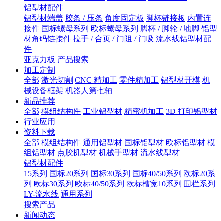
铝型材配件
铝型材端盖
胶条 / 压条
角度固定板
脚杯链接板
内置连
接件
国标螺母系列
欧标螺母系列
脚杯 / 脚轮 / 地脚
铝型
材角码链接件
拉手 / 合页 / 门阻 / 门吸
流水线铝型材配
件
亚克力板
产品搜索
加工定制
全部
激光切割
CNC 精加工
零件精加工
铝型材开模
机
械设备框架
机器人第七轴
新品推荐
全部
模组结构件
工业铝型材
精密机加工
3D 打印铝型材
行业应用
资料下载
全部
模组结构件
通用铝型材
国标铝型材
欧标铝型材
模
组铝型材
点胶机型材
机械手型材
流水线型材
铝型材配件
15系列
国标20系列
国标30系列
国标40/50系列
欧标20系
列
欧标30系列
欧标40/50系列
欧标槽宽10系列
围栏系列
LY-流水线
通用系列
搜索产品
新闻动态