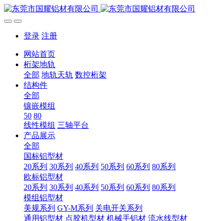
登录
注册
网站首页
桁架地轨
全部
地轨天轨
数控桁架
结构件
全部
镶嵌模组
50
80
线性模组
三轴平台
产品展示
全部
国标铝型材
20系列
30系列
40系列
50系列
60系列
80系列
欧标铝型材
20系列
30系列
40系列
50系列
60系列
80系列
模组铝型材
美规系列
GY-M系列
关电开关系列
通用铝型材
点胶机型材
机械手铝材
流水线型材