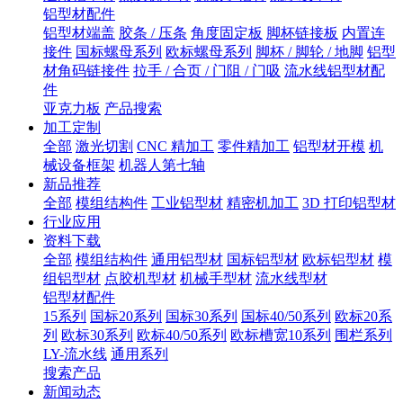
铝型材配件
铝型材端盖
胶条 / 压条
角度固定板
脚杯链接板
内置连
接件
国标螺母系列
欧标螺母系列
脚杯 / 脚轮 / 地脚
铝型
材角码链接件
拉手 / 合页 / 门阻 / 门吸
流水线铝型材配
件
亚克力板
产品搜索
加工定制
全部
激光切割
CNC 精加工
零件精加工
铝型材开模
机
械设备框架
机器人第七轴
新品推荐
全部
模组结构件
工业铝型材
精密机加工
3D 打印铝型材
行业应用
资料下载
全部
模组结构件
通用铝型材
国标铝型材
欧标铝型材
模
组铝型材
点胶机型材
机械手型材
流水线型材
铝型材配件
15系列
国标20系列
国标30系列
国标40/50系列
欧标20系
列
欧标30系列
欧标40/50系列
欧标槽宽10系列
围栏系列
LY-流水线
通用系列
搜索产品
新闻动态