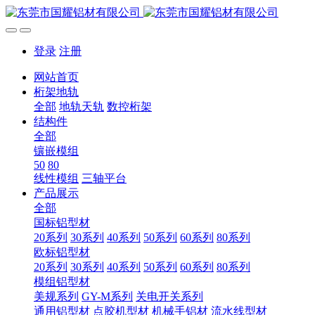
登录
注册
网站首页
桁架地轨
全部
地轨天轨
数控桁架
结构件
全部
镶嵌模组
50
80
线性模组
三轴平台
产品展示
全部
国标铝型材
20系列
30系列
40系列
50系列
60系列
80系列
欧标铝型材
20系列
30系列
40系列
50系列
60系列
80系列
模组铝型材
美规系列
GY-M系列
关电开关系列
通用铝型材
点胶机型材
机械手铝材
流水线型材