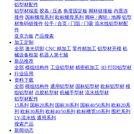
铝型材配件
铝型材端盖
胶条 / 压条
角度固定板
脚杯链接板
内置连
接件
国标螺母系列
欧标螺母系列
脚杯 / 脚轮 / 地脚
铝型
材角码链接件
拉手 / 合页 / 门阻 / 门吸
流水线铝型材配
件
亚克力板
产品搜索
加工定制
全部
激光切割
CNC 精加工
零件精加工
铝型材开模
机
械设备框架
机器人第七轴
新品推荐
全部
模组结构件
工业铝型材
精密机加工
3D 打印铝型材
行业应用
资料下载
全部
模组结构件
通用铝型材
国标铝型材
欧标铝型材
模
组铝型材
点胶机型材
机械手型材
流水线型材
铝型材配件
15系列
国标20系列
国标30系列
国标40/50系列
欧标20系
列
欧标30系列
欧标40/50系列
欧标槽宽10系列
围栏系列
LY-流水线
通用系列
搜索产品
新闻动态