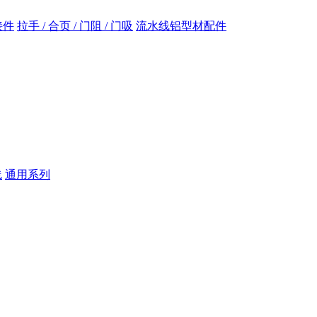
接件
拉手 / 合页 / 门阻 / 门吸
流水线铝型材配件
线
通用系列