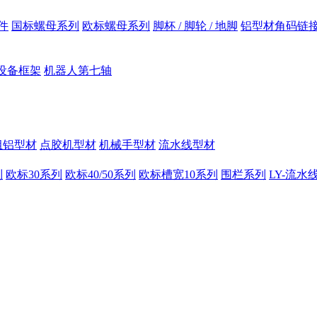
件
国标螺母系列
欧标螺母系列
脚杯 / 脚轮 / 地脚
铝型材角码链
设备框架
机器人第七轴
组铝型材
点胶机型材
机械手型材
流水线型材
列
欧标30系列
欧标40/50系列
欧标槽宽10系列
围栏系列
LY-流水