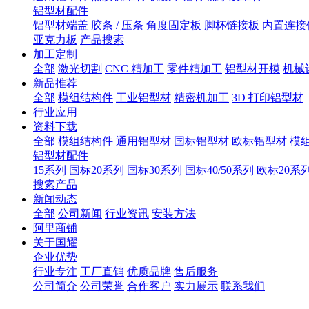
铝型材配件
铝型材端盖
胶条 / 压条
角度固定板
脚杯链接板
内置连接
亚克力板
产品搜索
加工定制
全部
激光切割
CNC 精加工
零件精加工
铝型材开模
机械
新品推荐
全部
模组结构件
工业铝型材
精密机加工
3D 打印铝型材
行业应用
资料下载
全部
模组结构件
通用铝型材
国标铝型材
欧标铝型材
模
铝型材配件
15系列
国标20系列
国标30系列
国标40/50系列
欧标20系
搜索产品
新闻动态
全部
公司新闻
行业资讯
安装方法
阿里商铺
关于国耀
企业优势
行业专注
工厂直销
优质品牌
售后服务
公司简介
公司荣誉
合作客户
实力展示
联系我们