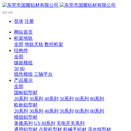
登录
注册
网站首页
桁架地轨
全部
地轨天轨
数控桁架
结构件
全部
镶嵌模组
50
80
线性模组
三轴平台
产品展示
全部
国标铝型材
20系列
30系列
40系列
50系列
60系列
80系列
欧标铝型材
20系列
30系列
40系列
50系列
60系列
80系列
模组铝型材
美规系列
GY-M系列
关电开关系列
通用铝型材
点胶机型材
机械手铝材
流水线型材