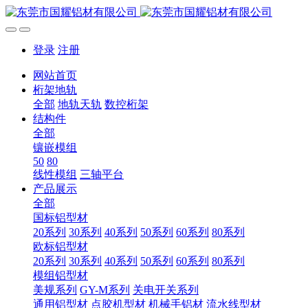
登录
注册
网站首页
桁架地轨
全部
地轨天轨
数控桁架
结构件
全部
镶嵌模组
50
80
线性模组
三轴平台
产品展示
全部
国标铝型材
20系列
30系列
40系列
50系列
60系列
80系列
欧标铝型材
20系列
30系列
40系列
50系列
60系列
80系列
模组铝型材
美规系列
GY-M系列
关电开关系列
通用铝型材
点胶机型材
机械手铝材
流水线型材