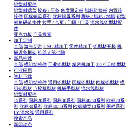
铝型材配件
铝型材端盖
胶条 / 压条
角度固定板
脚杯链接板
内置连
接件
国标螺母系列
欧标螺母系列
脚杯 / 脚轮 / 地脚
铝型
材角码链接件
拉手 / 合页 / 门阻 / 门吸
流水线铝型材配
件
亚克力板
产品搜索
加工定制
全部
激光切割
CNC 精加工
零件精加工
铝型材开模
机
械设备框架
机器人第七轴
新品推荐
全部
模组结构件
工业铝型材
精密机加工
3D 打印铝型材
行业应用
资料下载
全部
模组结构件
通用铝型材
国标铝型材
欧标铝型材
模
组铝型材
点胶机型材
机械手型材
流水线型材
铝型材配件
15系列
国标20系列
国标30系列
国标40/50系列
欧标20系
列
欧标30系列
欧标40/50系列
欧标槽宽10系列
围栏系列
LY-流水线
通用系列
搜索产品
新闻动态