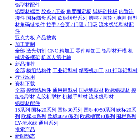
铝型材配件
铝型材端盖
胶条 / 压条
角度固定板
脚杯链接板
内置连
接件
国标螺母系列
欧标螺母系列
脚杯 / 脚轮 / 地脚
铝型
材角码链接件
拉手 / 合页 / 门阻 / 门吸
流水线铝型材配
件
亚克力板
产品搜索
加工定制
全部
激光切割
CNC 精加工
零件精加工
铝型材开模
机
械设备框架
机器人第七轴
新品推荐
全部
模组结构件
工业铝型材
精密机加工
3D 打印铝型材
行业应用
资料下载
全部
模组结构件
通用铝型材
国标铝型材
欧标铝型材
模
组铝型材
点胶机型材
机械手型材
流水线型材
铝型材配件
15系列
国标20系列
国标30系列
国标40/50系列
欧标20系
列
欧标30系列
欧标40/50系列
欧标槽宽10系列
围栏系列
LY-流水线
通用系列
搜索产品
新闻动态