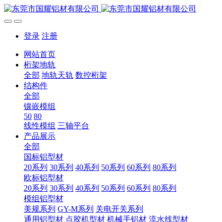
登录
注册
网站首页
桁架地轨
全部
地轨天轨
数控桁架
结构件
全部
镶嵌模组
50
80
线性模组
三轴平台
产品展示
全部
国标铝型材
20系列
30系列
40系列
50系列
60系列
80系列
欧标铝型材
20系列
30系列
40系列
50系列
60系列
80系列
模组铝型材
美规系列
GY-M系列
关电开关系列
通用铝型材
点胶机型材
机械手铝材
流水线型材