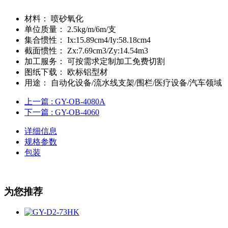
材料：
喷砂氧化
单位质量：
2.5kg/m/6m/支
集合惯性：
Ix:15.89cm4/Iy:58.18cm4
截面惯性：
Zx:7.69cm3/Zy:14.54m3
加工服务：
可按需求定制加工免费切割
图纸下载：
欧标铝型材
用途：
自动化设备/流水线支架/围栏/医疗设备/汽车领域
上一篇
: GY-OB-4080A
下一篇
: GY-OB-4060
详细信息
规格参数
包装
为您推荐