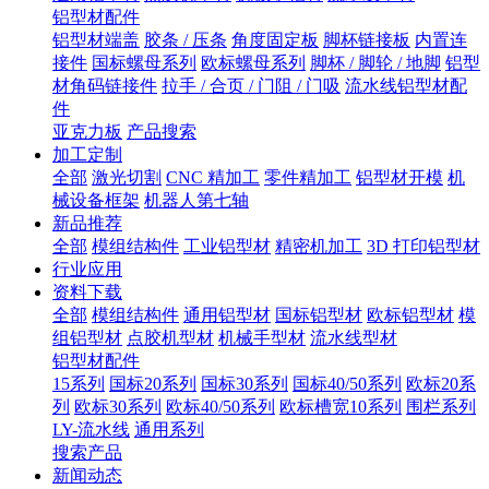
铝型材配件
铝型材端盖
胶条 / 压条
角度固定板
脚杯链接板
内置连
接件
国标螺母系列
欧标螺母系列
脚杯 / 脚轮 / 地脚
铝型
材角码链接件
拉手 / 合页 / 门阻 / 门吸
流水线铝型材配
件
亚克力板
产品搜索
加工定制
全部
激光切割
CNC 精加工
零件精加工
铝型材开模
机
械设备框架
机器人第七轴
新品推荐
全部
模组结构件
工业铝型材
精密机加工
3D 打印铝型材
行业应用
资料下载
全部
模组结构件
通用铝型材
国标铝型材
欧标铝型材
模
组铝型材
点胶机型材
机械手型材
流水线型材
铝型材配件
15系列
国标20系列
国标30系列
国标40/50系列
欧标20系
列
欧标30系列
欧标40/50系列
欧标槽宽10系列
围栏系列
LY-流水线
通用系列
搜索产品
新闻动态