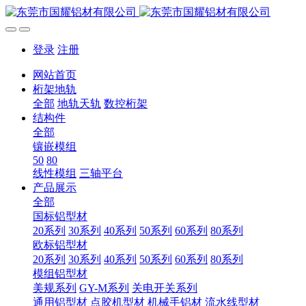
登录
注册
网站首页
桁架地轨
全部
地轨天轨
数控桁架
结构件
全部
镶嵌模组
50
80
线性模组
三轴平台
产品展示
全部
国标铝型材
20系列
30系列
40系列
50系列
60系列
80系列
欧标铝型材
20系列
30系列
40系列
50系列
60系列
80系列
模组铝型材
美规系列
GY-M系列
关电开关系列
通用铝型材
点胶机型材
机械手铝材
流水线型材