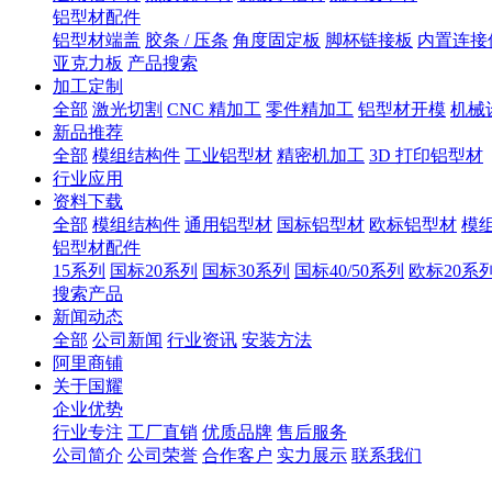
铝型材配件
铝型材端盖
胶条 / 压条
角度固定板
脚杯链接板
内置连接
亚克力板
产品搜索
加工定制
全部
激光切割
CNC 精加工
零件精加工
铝型材开模
机械
新品推荐
全部
模组结构件
工业铝型材
精密机加工
3D 打印铝型材
行业应用
资料下载
全部
模组结构件
通用铝型材
国标铝型材
欧标铝型材
模
铝型材配件
15系列
国标20系列
国标30系列
国标40/50系列
欧标20系
搜索产品
新闻动态
全部
公司新闻
行业资讯
安装方法
阿里商铺
关于国耀
企业优势
行业专注
工厂直销
优质品牌
售后服务
公司简介
公司荣誉
合作客户
实力展示
联系我们