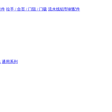
接件
拉手 / 合页 / 门阻 / 门吸
流水线铝型材配件
线
通用系列