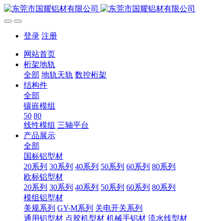
登录
注册
网站首页
桁架地轨
全部
地轨天轨
数控桁架
结构件
全部
镶嵌模组
50
80
线性模组
三轴平台
产品展示
全部
国标铝型材
20系列
30系列
40系列
50系列
60系列
80系列
欧标铝型材
20系列
30系列
40系列
50系列
60系列
80系列
模组铝型材
美规系列
GY-M系列
关电开关系列
通用铝型材
点胶机型材
机械手铝材
流水线型材