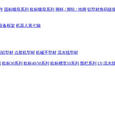
件
国标螺母系列
欧标螺母系列
脚杯 / 脚轮 / 地脚
铝型材角码链
设备框架
机器人第七轴
组铝型材
点胶机型材
机械手型材
流水线型材
列
欧标30系列
欧标40/50系列
欧标槽宽10系列
围栏系列
LY-流水