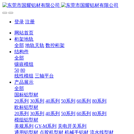
登录
注册
网站首页
桁架地轨
全部
地轨天轨
数控桁架
结构件
全部
镶嵌模组
50
80
线性模组
三轴平台
产品展示
全部
国标铝型材
20系列
30系列
40系列
50系列
60系列
80系列
欧标铝型材
20系列
30系列
40系列
50系列
60系列
80系列
模组铝型材
美规系列
GY-M系列
关电开关系列
通用铝型材
点胶机型材
机械手铝材
流水线型材