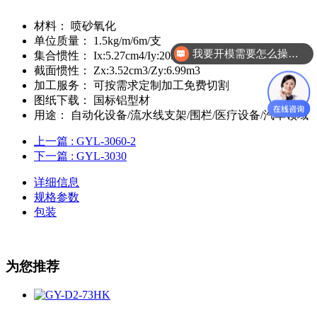
材料：
喷砂氧化
单位质量：
1.5kg/m/6m/支
我要开模需要怎么操作？
集合惯性：
Ix:5.27cm4/Iy:20.98cm4
截面惯性：
Zx:3.52cm3/Zy:6.99m3
加工服务：
可按需求定制加工免费切割
图纸下载：
国标铝型材
用途：
自动化设备/流水线支架/围栏/医疗设备/汽车领域
上一篇
: GYL-3060-2
下一篇
: GYL-3030
详细信息
规格参数
包装
为您推荐