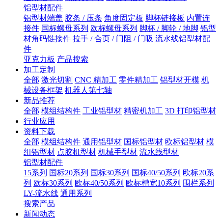
铝型材配件
铝型材端盖
胶条 / 压条
角度固定板
脚杯链接板
内置连
接件
国标螺母系列
欧标螺母系列
脚杯 / 脚轮 / 地脚
铝型
材角码链接件
拉手 / 合页 / 门阻 / 门吸
流水线铝型材配
件
亚克力板
产品搜索
加工定制
全部
激光切割
CNC 精加工
零件精加工
铝型材开模
机
械设备框架
机器人第七轴
新品推荐
全部
模组结构件
工业铝型材
精密机加工
3D 打印铝型材
行业应用
资料下载
全部
模组结构件
通用铝型材
国标铝型材
欧标铝型材
模
组铝型材
点胶机型材
机械手型材
流水线型材
铝型材配件
15系列
国标20系列
国标30系列
国标40/50系列
欧标20系
列
欧标30系列
欧标40/50系列
欧标槽宽10系列
围栏系列
LY-流水线
通用系列
搜索产品
新闻动态