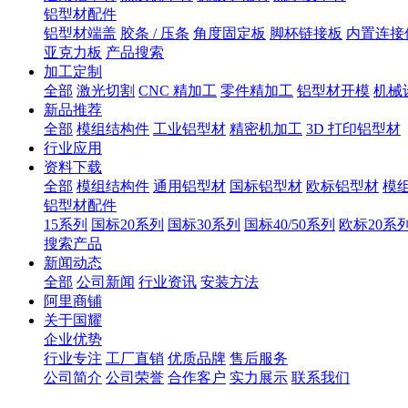
铝型材配件
铝型材端盖
胶条 / 压条
角度固定板
脚杯链接板
内置连接
亚克力板
产品搜索
加工定制
全部
激光切割
CNC 精加工
零件精加工
铝型材开模
机械
新品推荐
全部
模组结构件
工业铝型材
精密机加工
3D 打印铝型材
行业应用
资料下载
全部
模组结构件
通用铝型材
国标铝型材
欧标铝型材
模
铝型材配件
15系列
国标20系列
国标30系列
国标40/50系列
欧标20系
搜索产品
新闻动态
全部
公司新闻
行业资讯
安装方法
阿里商铺
关于国耀
企业优势
行业专注
工厂直销
优质品牌
售后服务
公司简介
公司荣誉
合作客户
实力展示
联系我们