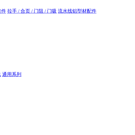
接件
拉手 / 合页 / 门阻 / 门吸
流水线铝型材配件
线
通用系列