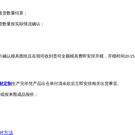
送货数量结算；
货数量按实际情况确认；
方确认模具图纸且在我司收到贵司全额模具费即安排开模，开模时间
20-25
材定制
生产完毕凭产品出仓单付清余款后立即安排相关出货事宜。
）或按来图成品报价；
对方法