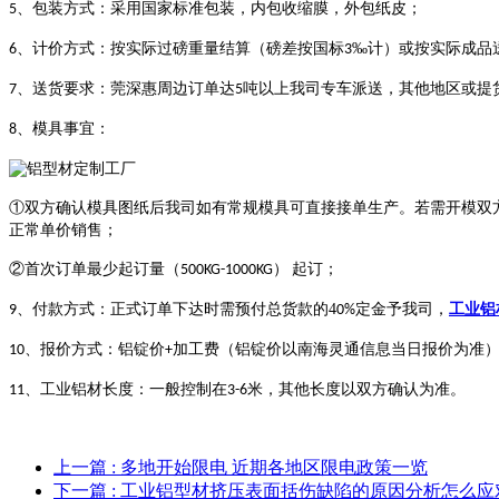
、包装方式：采用国家标准包装，内包收缩膜，外包纸皮；
5
、计价方式：按实际过磅重量结算（磅差按国标
‰计）或按实际成品
6
3
、送货要求：莞深惠周边订单达
吨以上我司专车派送，其他地区或提
7
5
、模具事宜：
8
①双方确认模具图纸后我司如有常规模具可直接接单生产。若需开模双
正常单价销售；
②首次订单最少起订量（
起订；
500KG-1000KG）
、付款方式：正式订单下达时需预付总货款的4
定金予我司，
工业铝
9
0%
、报价方式：铝锭价
加工费（铝锭价以南海灵通信息当日报价为准
10
+
、工业铝材长度：一般控制在
米，其他长度以双方确认为准。
11
3-6
上一篇
: 多地开始限电 近期各地区限电政策一览
下一篇
: 工业铝型材挤压表面括伤缺陷的原因分析怎么应