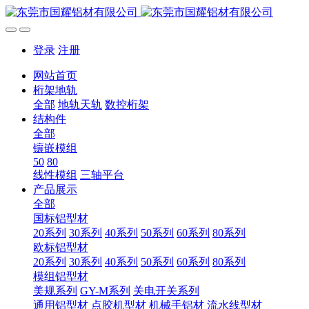
登录
注册
网站首页
桁架地轨
全部
地轨天轨
数控桁架
结构件
全部
镶嵌模组
50
80
线性模组
三轴平台
产品展示
全部
国标铝型材
20系列
30系列
40系列
50系列
60系列
80系列
欧标铝型材
20系列
30系列
40系列
50系列
60系列
80系列
模组铝型材
美规系列
GY-M系列
关电开关系列
通用铝型材
点胶机型材
机械手铝材
流水线型材