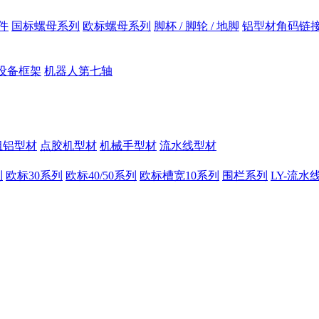
件
国标螺母系列
欧标螺母系列
脚杯 / 脚轮 / 地脚
铝型材角码链
设备框架
机器人第七轴
组铝型材
点胶机型材
机械手型材
流水线型材
列
欧标30系列
欧标40/50系列
欧标槽宽10系列
围栏系列
LY-流水