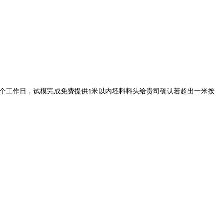
个工作日，试模完成免费提供
米以内坯料料头给贵司确认若超出一米按
1