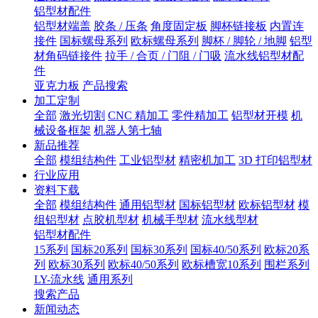
铝型材配件
铝型材端盖
胶条 / 压条
角度固定板
脚杯链接板
内置连
接件
国标螺母系列
欧标螺母系列
脚杯 / 脚轮 / 地脚
铝型
材角码链接件
拉手 / 合页 / 门阻 / 门吸
流水线铝型材配
件
亚克力板
产品搜索
加工定制
全部
激光切割
CNC 精加工
零件精加工
铝型材开模
机
械设备框架
机器人第七轴
新品推荐
全部
模组结构件
工业铝型材
精密机加工
3D 打印铝型材
行业应用
资料下载
全部
模组结构件
通用铝型材
国标铝型材
欧标铝型材
模
组铝型材
点胶机型材
机械手型材
流水线型材
铝型材配件
15系列
国标20系列
国标30系列
国标40/50系列
欧标20系
列
欧标30系列
欧标40/50系列
欧标槽宽10系列
围栏系列
LY-流水线
通用系列
搜索产品
新闻动态