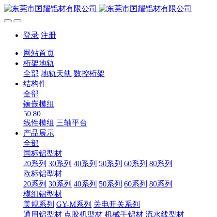
登录
注册
网站首页
桁架地轨
全部
地轨天轨
数控桁架
结构件
全部
镶嵌模组
50
80
线性模组
三轴平台
产品展示
全部
国标铝型材
20系列
30系列
40系列
50系列
60系列
80系列
欧标铝型材
20系列
30系列
40系列
50系列
60系列
80系列
模组铝型材
美规系列
GY-M系列
关电开关系列
通用铝型材
点胶机型材
机械手铝材
流水线型材