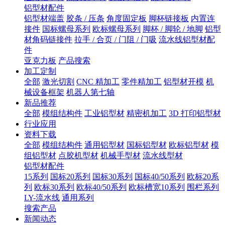
铝型材配件
铝型材端盖
胶条 / 压条
角度固定板
脚杯链接板
内置连
接件
国标螺母系列
欧标螺母系列
脚杯 / 脚轮 / 地脚
铝型
材角码链接件
拉手 / 合页 / 门阻 / 门吸
流水线铝型材配
件
亚克力板
产品搜索
加工定制
全部
激光切割
CNC 精加工
零件精加工
铝型材开模
机
械设备框架
机器人第七轴
新品推荐
全部
模组结构件
工业铝型材
精密机加工
3D 打印铝型材
行业应用
资料下载
全部
模组结构件
通用铝型材
国标铝型材
欧标铝型材
模
组铝型材
点胶机型材
机械手型材
流水线型材
铝型材配件
15系列
国标20系列
国标30系列
国标40/50系列
欧标20系
列
欧标30系列
欧标40/50系列
欧标槽宽10系列
围栏系列
LY-流水线
通用系列
搜索产品
新闻动态