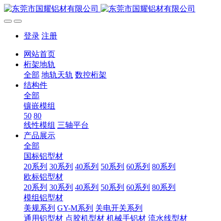
登录
注册
网站首页
桁架地轨
全部
地轨天轨
数控桁架
结构件
全部
镶嵌模组
50
80
线性模组
三轴平台
产品展示
全部
国标铝型材
20系列
30系列
40系列
50系列
60系列
80系列
欧标铝型材
20系列
30系列
40系列
50系列
60系列
80系列
模组铝型材
美规系列
GY-M系列
关电开关系列
通用铝型材
点胶机型材
机械手铝材
流水线型材