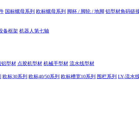
件
国标螺母系列
欧标螺母系列
脚杯 / 脚轮 / 地脚
铝型材角码链
设备框架
机器人第七轴
组铝型材
点胶机型材
机械手型材
流水线型材
列
欧标30系列
欧标40/50系列
欧标槽宽10系列
围栏系列
LY-流水