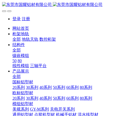
登录
注册
网站首页
桁架地轨
全部
地轨天轨
数控桁架
结构件
全部
镶嵌模组
50
80
线性模组
三轴平台
产品展示
全部
国标铝型材
20系列
30系列
40系列
50系列
60系列
80系列
欧标铝型材
20系列
30系列
40系列
50系列
60系列
80系列
模组铝型材
美规系列
GY-M系列
关电开关系列
通用铝型材
点胶机型材
机械手铝材
流水线型材