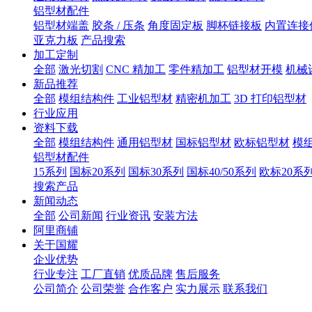
铝型材配件
铝型材端盖
胶条 / 压条
角度固定板
脚杯链接板
内置连接
亚克力板
产品搜索
加工定制
全部
激光切割
CNC 精加工
零件精加工
铝型材开模
机械
新品推荐
全部
模组结构件
工业铝型材
精密机加工
3D 打印铝型材
行业应用
资料下载
全部
模组结构件
通用铝型材
国标铝型材
欧标铝型材
模
铝型材配件
15系列
国标20系列
国标30系列
国标40/50系列
欧标20系
搜索产品
新闻动态
全部
公司新闻
行业资讯
安装方法
阿里商铺
关于国耀
企业优势
行业专注
工厂直销
优质品牌
售后服务
公司简介
公司荣誉
合作客户
实力展示
联系我们