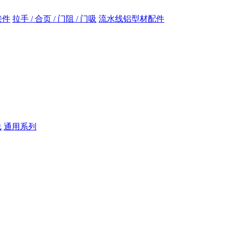
接件
拉手 / 合页 / 门阻 / 门吸
流水线铝型材配件
线
通用系列