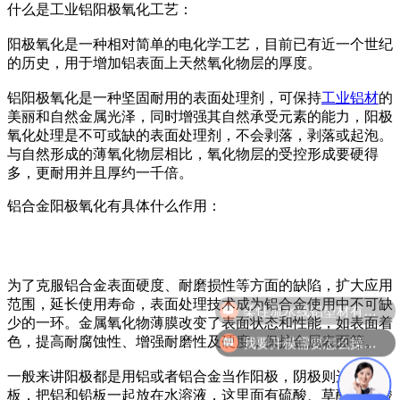
什么是工业铝阳极氧化工艺：
阳极氧化是一种相对简单的电化学工艺，目前已有近一个世纪
的历史，用于增加铝表面上天然氧化物层的厚度。
铝阳极氧化是一种坚固耐用的表面处理剂，可保持
工业铝材
的
美丽和自然金属光泽，同时增强其自然承受元素的能力，阳极
氧化处理是不可或缺的表面处理剂，不会剥落，剥落或起泡。
与自然形成的薄氧化物层相比，氧化物层的受控形成要硬得
多，更耐用并且厚约一千倍。
铝合金阳极氧化有具体什么作用：
为了克服铝合金表面硬度、耐磨损性等方面的缺陷，扩大应用
柔性流水线铝型材有哪几款？
范围，延长使用寿命，表面处理技术成为铝合金使用中不可缺
少的一环。金属氧化物薄膜改变了表面状态和性能，如表面着
我要开模需要怎么操作？
色，提高耐腐蚀性、增强耐磨性及硬度，保护金属表面等。
一般来讲阳极都是用铝或者铝合金当作阳极，阴极则选取铅
板，把铝和铅板一起放在水溶液，这里面有硫酸、草酸、铬酸