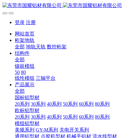
登录
注册
网站首页
桁架地轨
全部
地轨天轨
数控桁架
结构件
全部
镶嵌模组
50
80
线性模组
三轴平台
产品展示
全部
国标铝型材
20系列
30系列
40系列
50系列
60系列
80系列
欧标铝型材
20系列
30系列
40系列
50系列
60系列
80系列
模组铝型材
美规系列
GY-M系列
关电开关系列
通用铝型材
点胶机型材
机械手铝材
流水线型材