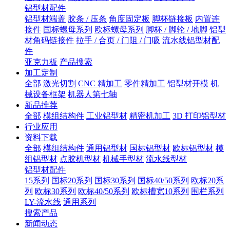
铝型材配件
铝型材端盖
胶条 / 压条
角度固定板
脚杯链接板
内置连
接件
国标螺母系列
欧标螺母系列
脚杯 / 脚轮 / 地脚
铝型
材角码链接件
拉手 / 合页 / 门阻 / 门吸
流水线铝型材配
件
亚克力板
产品搜索
加工定制
全部
激光切割
CNC 精加工
零件精加工
铝型材开模
机
械设备框架
机器人第七轴
新品推荐
全部
模组结构件
工业铝型材
精密机加工
3D 打印铝型材
行业应用
资料下载
全部
模组结构件
通用铝型材
国标铝型材
欧标铝型材
模
组铝型材
点胶机型材
机械手型材
流水线型材
铝型材配件
15系列
国标20系列
国标30系列
国标40/50系列
欧标20系
列
欧标30系列
欧标40/50系列
欧标槽宽10系列
围栏系列
LY-流水线
通用系列
搜索产品
新闻动态