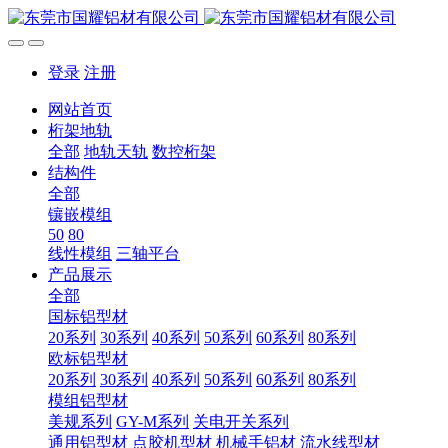
登录
注册
网站首页
桁架地轨
全部
地轨天轨
数控桁架
结构件
全部
镶嵌模组
50
80
线性模组
三轴平台
产品展示
全部
国标铝型材
20系列
30系列
40系列
50系列
60系列
80系列
欧标铝型材
20系列
30系列
40系列
50系列
60系列
80系列
模组铝型材
美规系列
GY-M系列
关电开关系列
通用铝型材
点胶机型材
机械手铝材
流水线型材