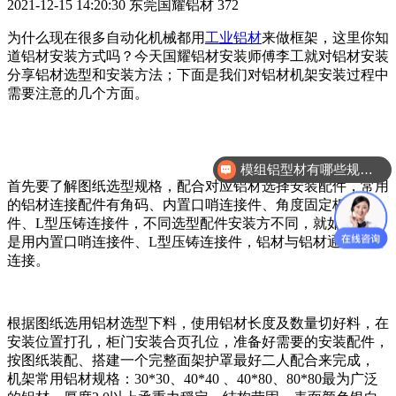
2021-12-15 14:20:30
东莞国耀铝材
372
为什么现在很多自动化机械都用
工业铝材
来做框架，这里你知
道铝材安装方式吗？今天国耀铝材安装师傅李工就对铝材安装
分享铝材选型和安装方法；下面是我们对铝材机架安装过程中
需要注意的几个方面。
模组铝型材有哪些规格？
首先要了解图纸选型规格，配合对应铝材选择安装配件，常用
的铝材连接配件有角码、内置口哨连接件、角度固定板连接
件、L型压铸连接件，不同选型配件安装方不同，就如上图就
是用内置口哨连接件、L型压铸连接件，铝材与铝材通孔内置
连接。
根据图纸选用铝材选型下料，使用铝材长度及数量切好料，在
安装位置打孔，柜门安装合页孔位，准备好需要的安装配件，
按图纸装配、搭建一个完整面架护罩最好二人配合来完成，
机架常用铝材规格：30*30、40*40 、40*80、80*80最为广泛