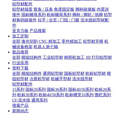
铝型材配件
铝型材端盖
胶条 / 压条
角度固定板
脚杯链接板
内置连
接件
国标螺母系列
欧标螺母系列
脚杯 / 脚轮 / 地脚
铝型
材角码链接件
拉手 / 合页 / 门阻 / 门吸
流水线铝型材配
件
亚克力板
产品搜索
加工定制
全部
激光切割
CNC 精加工
零件精加工
铝型材开模
机
械设备框架
机器人第七轴
新品推荐
全部
模组结构件
工业铝型材
精密机加工
3D 打印铝型材
行业应用
资料下载
全部
模组结构件
通用铝型材
国标铝型材
欧标铝型材
模
组铝型材
点胶机型材
机械手型材
流水线型材
铝型材配件
15系列
国标20系列
国标30系列
国标40/50系列
欧标20系
列
欧标30系列
欧标40/50系列
欧标槽宽10系列
围栏系列
LY-流水线
通用系列
搜索产品
新闻动态