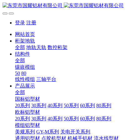
登录
注册
网站首页
桁架地轨
全部
地轨天轨
数控桁架
结构件
全部
镶嵌模组
50
80
线性模组
三轴平台
产品展示
全部
国标铝型材
20系列
30系列
40系列
50系列
60系列
80系列
欧标铝型材
20系列
30系列
40系列
50系列
60系列
80系列
模组铝型材
美规系列
GY-M系列
关电开关系列
通用铝型材
点胶机型材
机械手铝材
流水线型材