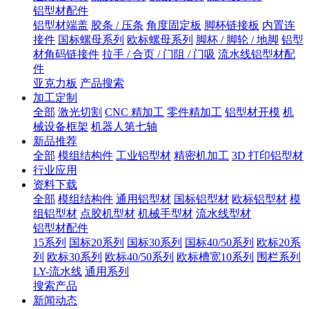
铝型材配件
铝型材端盖
胶条 / 压条
角度固定板
脚杯链接板
内置连
接件
国标螺母系列
欧标螺母系列
脚杯 / 脚轮 / 地脚
铝型
材角码链接件
拉手 / 合页 / 门阻 / 门吸
流水线铝型材配
件
亚克力板
产品搜索
加工定制
全部
激光切割
CNC 精加工
零件精加工
铝型材开模
机
械设备框架
机器人第七轴
新品推荐
全部
模组结构件
工业铝型材
精密机加工
3D 打印铝型材
行业应用
资料下载
全部
模组结构件
通用铝型材
国标铝型材
欧标铝型材
模
组铝型材
点胶机型材
机械手型材
流水线型材
铝型材配件
15系列
国标20系列
国标30系列
国标40/50系列
欧标20系
列
欧标30系列
欧标40/50系列
欧标槽宽10系列
围栏系列
LY-流水线
通用系列
搜索产品
新闻动态