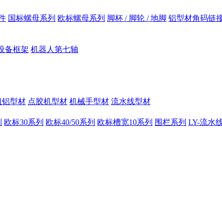
件
国标螺母系列
欧标螺母系列
脚杯 / 脚轮 / 地脚
铝型材角码链
设备框架
机器人第七轴
组铝型材
点胶机型材
机械手型材
流水线型材
列
欧标30系列
欧标40/50系列
欧标槽宽10系列
围栏系列
LY-流水