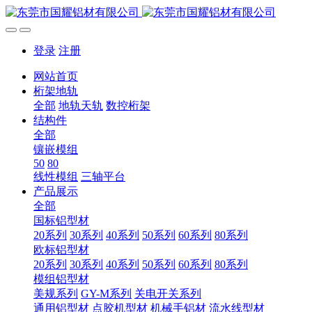
登录
注册
网站首页
桁架地轨
全部
地轨天轨
数控桁架
结构件
全部
镶嵌模组
50
80
线性模组
三轴平台
产品展示
全部
国标铝型材
20系列
30系列
40系列
50系列
60系列
80系列
欧标铝型材
20系列
30系列
40系列
50系列
60系列
80系列
模组铝型材
美规系列
GY-M系列
关电开关系列
通用铝型材
点胶机型材
机械手铝材
流水线型材