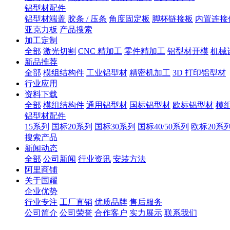
铝型材配件
铝型材端盖
胶条 / 压条
角度固定板
脚杯链接板
内置连接
亚克力板
产品搜索
加工定制
全部
激光切割
CNC 精加工
零件精加工
铝型材开模
机械
新品推荐
全部
模组结构件
工业铝型材
精密机加工
3D 打印铝型材
行业应用
资料下载
全部
模组结构件
通用铝型材
国标铝型材
欧标铝型材
模
铝型材配件
15系列
国标20系列
国标30系列
国标40/50系列
欧标20系
搜索产品
新闻动态
全部
公司新闻
行业资讯
安装方法
阿里商铺
关于国耀
企业优势
行业专注
工厂直销
优质品牌
售后服务
公司简介
公司荣誉
合作客户
实力展示
联系我们