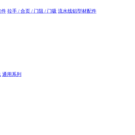
接件
拉手 / 合页 / 门阻 / 门吸
流水线铝型材配件
线
通用系列