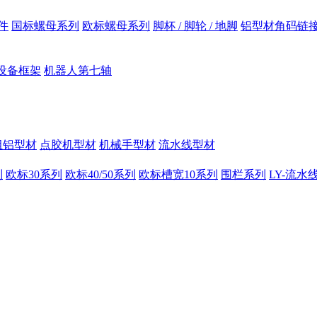
件
国标螺母系列
欧标螺母系列
脚杯 / 脚轮 / 地脚
铝型材角码链
设备框架
机器人第七轴
组铝型材
点胶机型材
机械手型材
流水线型材
列
欧标30系列
欧标40/50系列
欧标槽宽10系列
围栏系列
LY-流水