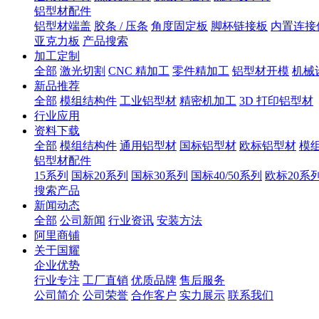
铝型材配件
铝型材端盖
胶条 / 压条
角度固定板
脚杯链接板
内置连接
亚克力板
产品搜索
加工定制
全部
激光切割
CNC 精加工
零件精加工
铝型材开模
机械
新品推荐
全部
模组结构件
工业铝型材
精密机加工
3D 打印铝型材
行业应用
资料下载
全部
模组结构件
通用铝型材
国标铝型材
欧标铝型材
模
铝型材配件
15系列
国标20系列
国标30系列
国标40/50系列
欧标20系
搜索产品
新闻动态
全部
公司新闻
行业资讯
安装方法
阿里商铺
关于国耀
企业优势
行业专注
工厂直销
优质品牌
售后服务
公司简介
公司荣誉
合作客户
实力展示
联系我们