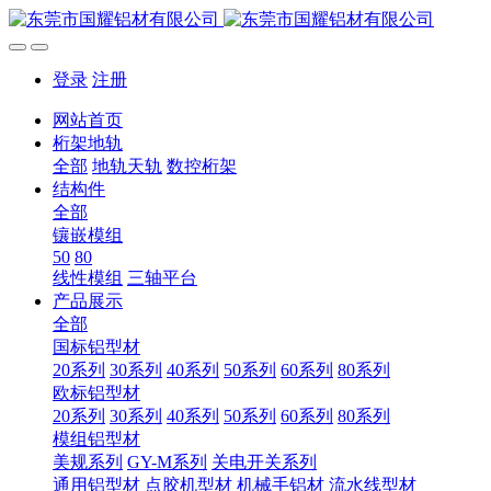
登录
注册
网站首页
桁架地轨
全部
地轨天轨
数控桁架
结构件
全部
镶嵌模组
50
80
线性模组
三轴平台
产品展示
全部
国标铝型材
20系列
30系列
40系列
50系列
60系列
80系列
欧标铝型材
20系列
30系列
40系列
50系列
60系列
80系列
模组铝型材
美规系列
GY-M系列
关电开关系列
通用铝型材
点胶机型材
机械手铝材
流水线型材