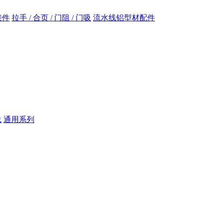
接件
拉手 / 合页 / 门阻 / 门吸
流水线铝型材配件
线
通用系列